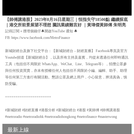
【師傅講港股】2023年8月16日星期三｜恒指失守18500點 繼續探底
｜港交所前景展望不理想 騰訊業績難言好 ｜黃瑋傑黃師傅 朱明亮
記得訂閱＋㩒埋個鐘仔🔔開啟YouTube 通知 🔔
FB: https://www.facebook.com/MetroFinance
新城財經台及旗下社交平台：【新城財經台 – 財經直播】 Facebook專頁及官方
Youtube頻道【新城財經台】，以及所有主持及嘉賓，均從未透過任何即時通訊
工具（包括但不局限於 WhatsApp、WeChat、Line、Telegram等），招攬公眾參
與任何投資買賣，亦未有授權任何人包括但不局限於小編、編輯、助手、助理
等任何第三方進行有關活動。懇請公眾及網上用戶，小心留意，辨清真偽，慎
防受騙。
======================
#新城財經 #財經直播 #港股分析 #新城財經台 #港股 #黃師傅 #師傅講港股
#metroradio #metroradiohk #metroradiohongkong #metrofinance #masterwong
最新上線