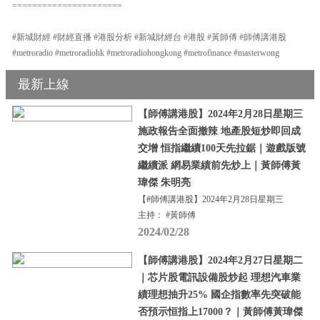
======================
#新城財經 #財經直播 #港股分析 #新城財經台 #港股 #黃師傅 #師傅講港股
#metroradio #metroradiohk #metroradiohongkong #metrofinance #masterwong
最新上線
【師傅講港股】2024年2月28日星期三
施政報告全面撤辣 地產股短炒即回成
交增 恒指繼續100天先拉鋸｜遊戲版號
繼續派 網易業績前先炒上｜黃師傅黃
瑋傑 朱明亮
【#師傅講港股】2024年2月28日星期三
主持： #黃師傅
2024/02/28
【師傅講港股】2024年2月27日星期二
｜芯片股電訊設備股炒起 理想汽車業
績理想抽升25% 國企指數率先突破能
否預示恒指上17000？｜黃師傅黃瑋傑