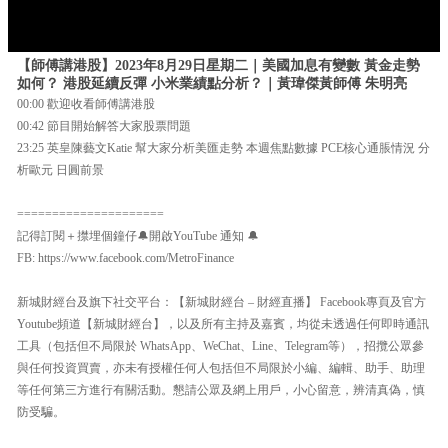
【師傅講港股】2023年8月29日星期二｜美國加息有變數 黃金走勢
如何？ 港股延續反彈 小米業績點分析？｜黃瑋傑黃師傅 朱明亮
00:00 歡迎收看師傅講港股
00:42 節目開始解答大家股票問題
23:25 英皇陳藝文Katie 幫大家分析美匯走勢 本週焦點數據 PCE核心通脹情況 分
析歐元 日圓前景
=====================
記得訂閱＋㩒埋個鐘仔🔔開啟YouTube 通知 🔔
FB: https://www.facebook.com/MetroFinance
新城財經台及旗下社交平台：【新城財經台 – 財經直播】 Facebook專頁及官方
Youtube頻道【新城財經台】，以及所有主持及嘉賓，均從未透過任何即時通訊
工具（包括但不局限於 WhatsApp、WeChat、Line、Telegram等），招攬公眾參
與任何投資買賣，亦未有授權任何人包括但不局限於小編、編輯、助手、助理
等任何第三方進行有關活動。懇請公眾及網上用戶，小心留意，辨清真偽，慎
防受騙。