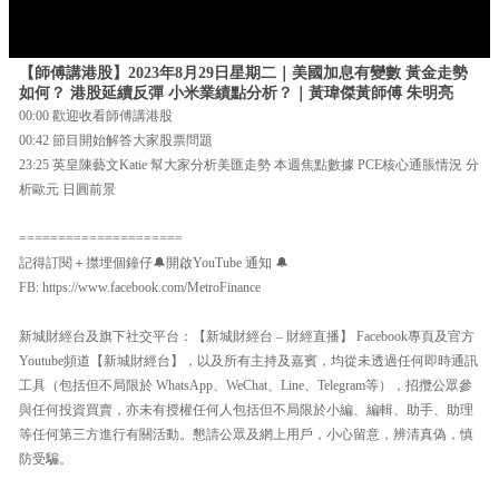
【師傅講港股】2023年8月29日星期二｜美國加息有變數 黃金走勢
如何？ 港股延續反彈 小米業績點分析？｜黃瑋傑黃師傅 朱明亮
00:00 歡迎收看師傅講港股
00:42 節目開始解答大家股票問題
23:25 英皇陳藝文Katie 幫大家分析美匯走勢 本週焦點數據 PCE核心通脹情況 分
析歐元 日圓前景
=====================
記得訂閱＋㩒埋個鐘仔🔔開啟YouTube 通知 🔔
FB: https://www.facebook.com/MetroFinance
新城財經台及旗下社交平台：【新城財經台 – 財經直播】 Facebook專頁及官方
Youtube頻道【新城財經台】，以及所有主持及嘉賓，均從未透過任何即時通訊
工具（包括但不局限於 WhatsApp、WeChat、Line、Telegram等），招攬公眾參
與任何投資買賣，亦未有授權任何人包括但不局限於小編、編輯、助手、助理
等任何第三方進行有關活動。懇請公眾及網上用戶，小心留意，辨清真偽，慎
防受騙。