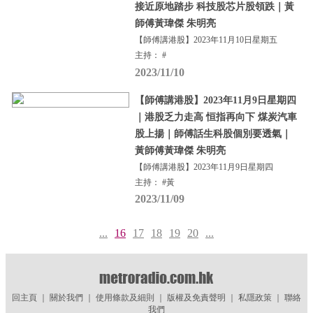
接近原地踏步 科技股芯片股領跌｜黃
師傅黃瑋傑 朱明亮
【師傅講港股】2023年11月10日星期五
主持： #
2023/11/10
【師傅講港股】2023年11月9日星期四
｜港股乏力走高 恒指再向下 煤炭汽車
股上揚｜師傅話生科股個別要透氣｜
黃師傅黃瑋傑 朱明亮
【師傅講港股】2023年11月9日星期四
主持： #黃
2023/11/09
...
16
17
18
19
20
...
回主頁
｜
關於我們
｜
使用條款及細則
｜
版權及免責聲明
｜
私隱政策
｜
聯絡
我們