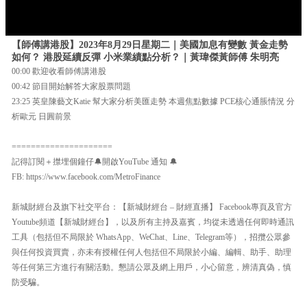
【師傅講港股】2023年8月29日星期二｜美國加息有變數 黃金走勢
如何？ 港股延續反彈 小米業績點分析？｜黃瑋傑黃師傅 朱明亮
00:00 歡迎收看師傅講港股
00:42 節目開始解答大家股票問題
23:25 英皇陳藝文Katie 幫大家分析美匯走勢 本週焦點數據 PCE核心通脹情況 分
析歐元 日圓前景
=====================
記得訂閱＋㩒埋個鐘仔🔔開啟YouTube 通知 🔔
FB: https://www.facebook.com/MetroFinance
新城財經台及旗下社交平台：【新城財經台 – 財經直播】 Facebook專頁及官方
Youtube頻道【新城財經台】，以及所有主持及嘉賓，均從未透過任何即時通訊
工具（包括但不局限於 WhatsApp、WeChat、Line、Telegram等），招攬公眾參
與任何投資買賣，亦未有授權任何人包括但不局限於小編、編輯、助手、助理
等任何第三方進行有關活動。懇請公眾及網上用戶，小心留意，辨清真偽，慎
防受騙。