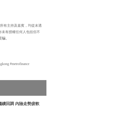
，以及所有主持及嘉賓，均從未透
買賣，亦未有授權任何人包括但不
受騙。
g #metrofinance
指繼續回調 內險走勢疲軟