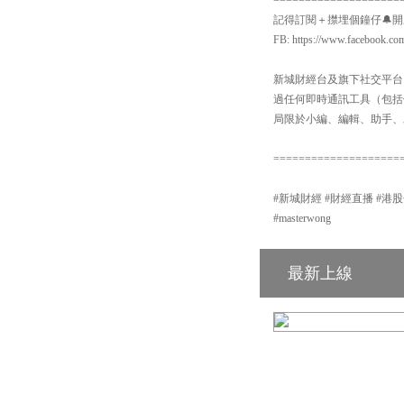
記得訂閱＋㩒埋個鐘仔🔔開啟Yo
FB: https://www.facebook.co
新城財經台及旗下社交平台：【
過任何即時通訊工具（包括但不
局限於小編、編輯、助手、
====================
#新城財經 #財經直播 #港股分析 #新
#masterwong
最新上線