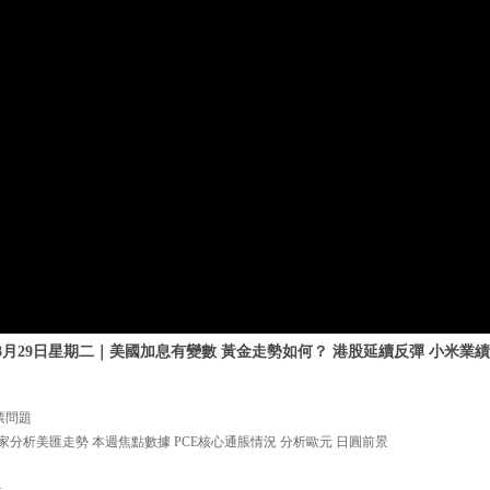
年8月29日星期二｜美國加息有變數 黃金走勢如何？ 港股延續反彈 小米
股票問題
e 幫大家分析美匯走勢 本週焦點數據 PCE核心通脹情況 分析歐元 日圓前景
=