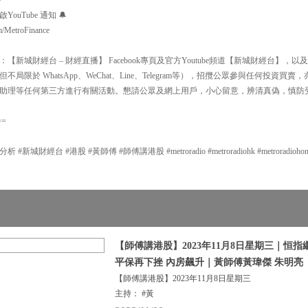
uTube 通知 🔔
m/MetroFinance
新城財經台 – 財經直播】 Facebook專頁及官方Youtube頻道【新城財經台】
局限於 WhatsApp、WeChat、Line、Telegram等），招攬公眾參與任何投資
助理等任何第三方進行有關活動。懇請公眾及網上用戶，小心留意，辨清真偽，慎防
==
城財經台 #港股 #黃師傅 #師傅講港股 #metroradio #metroradiohk #metroradiohongkon
【師傅講港股】2023年11月8日星期三｜恒
平保再下挫 內房飆升｜黃師傅黃瑋傑 朱明亮
【師傅講港股】2023年11月8日星期三
主持： #黃