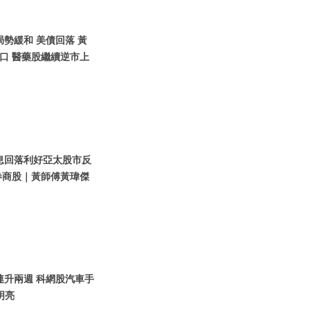
局勢緩和 美債回落 黃
裂口 醫藥股繼續逆市上
債息回落利好亞太股市反
券商股｜黃師傅黃瑋傑
股連升兩週 科網股汽車手
明亮