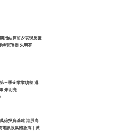
港股期指結算前夕表現反覆
師傅黃瑋傑 朱明亮
地第三季企業業績差 港
傅 朱明亮
#
央萬億投資基建 港股高
資電訊股集體急瀉｜黃