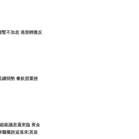
聯儲暫不加息 港股輕微反
延續弱勢 餐飲股重挫
1月超級議息週來臨 黃金
車醫藥跌返落來|英皇