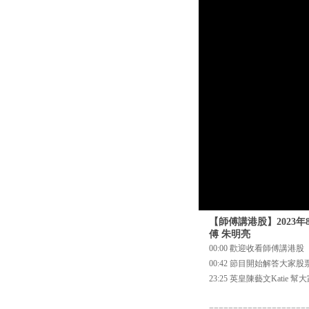
【師傅講港股】2023
傅 朱明亮
00:00 歡迎收看師傅講港股
00:42 節目開始解答大家
23:25 英皇陳藝文Kati
====================