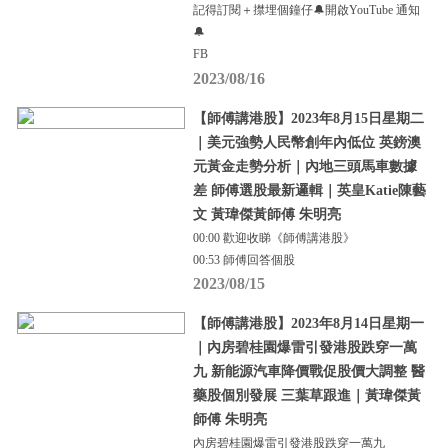
記得訂閱＋㩒埋個鐘仔🔔開啟YouTube 通知
🔔
FB
2023/08/16
【師傅講港股】2023年8月15日星期二
｜美元強勢人民幣創年內低位 英鎊澳
元黃金走勢分析｜內地三頭馬車數據
差 師傅選股最新邏輯｜英皇Katie陳藝
文 黃瑋傑黃師傅 朱明亮
00:00 歡迎收睇《師傅講港股》
00:53 師傅回答個股
2023/08/15
【師傅講港股】2023年8月14日星期一
｜內房碧桂園爆雷引發港股跌穿一萬
九 新能源汽車降價戰促股價大調整 醫
藥股個別發展 三葉草跟進｜黃瑋傑黃
師傅 朱明亮
內房碧桂園爆雷引發港股跌穿一萬九