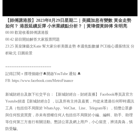
【師傅講港股】2023年8月29日星期二｜美國加息有變數 黃金走勢
如何？ 港股延續反彈 小米業績點分析？｜黃瑋傑黃師傅 朱明亮
00:00 歡迎收看師傅講港股
00:42 節目開始解答大家股票問題
23:25 英皇陳藝文Katie 幫大家分析美匯走勢 本週焦點數據 PCE核心通脹情況 分
析歐元 日圓前景
=====================
記得訂閱＋㩒埋個鐘仔🔔開啟YouTube 通知 🔔
FB: https://www.facebook.com/MetroFinance
新城財經台及旗下社交平台：【新城財經台 – 財經直播】 Facebook專頁及官方
Youtube頻道【新城財經台】，以及所有主持及嘉賓，均從未透過任何即時通訊
工具（包括但不局限於 WhatsApp、WeChat、Line、Telegram等），招攬公眾參
與任何投資買賣，亦未有授權任何人包括但不局限於小編、編輯、助手、助理
等任何第三方進行有關活動。懇請公眾及網上用戶，小心留意，辨清真偽，慎
防受騙。