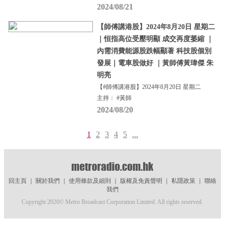
2024/08/21
【師傅講港股】2024年8月20日 星期二
｜恒指高位受壓明顯 成交再度萎縮 ｜
內需消費能源股跌幅顯著 科技股個別
發展｜電車股做好 ｜黃師傅黃瑋傑 朱
明亮
【#師傅講港股】2024年8月20日 星期二
主持： #黃師
2024/08/20
1
2
3
4
5
...
回主頁
｜
關於我們
｜
使用條款及細則
｜
版權及免責聲明
｜
私隱政策
｜
聯絡
我們
Copyright 2020© Metro Broadcast Corporation Limited. All rights reserved.