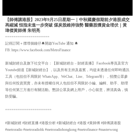
【師傅講港股】2023年9月25日星期一｜中秋國慶假期前夕港股成交
再縮減 恒指未進一步突破 煤炭股維持強勢 醫藥股獲資金埋伏｜黃
瑋傑黃師傅 朱明亮
=====================
記得訂閱＋㩒埋個鐘仔🔔開啟YouTube 通知 🔔
FB: https://www.facebook.com/MetroFinance
新城財經台及旗下社交平台：【新城財經台 – 財經直播】 Facebook專頁及官方
Youtube頻道【新城財經台】，以及所有主持及嘉賓，均從未透過任何即時通訊
工具（包括但不局限於 WhatsApp、WeChat、Line、Telegram等），招攬公眾參
與任何投資買賣，亦未有授權任何人包括但不局限於小編、編輯、助手、助理
等任何第三方進行有關活動。懇請公眾及網上用戶，小心留意，辨清真偽，慎
防受騙。
======================
#新城財經 #財經直播 #港股分析 #新城財經台 #港股 #黃師傅 #師傅講港股
#metroradio #metroradiohk #metroradiohongkong #metrofinance #masterwong