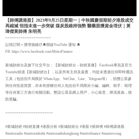
【師傅講港股】2023年9月25日星期一｜中秋國慶假期前夕港股成交
再縮減 恒指未進一步突破 煤炭股維持強勢 醫藥股獲資金埋伏｜黃
瑋傑黃師傅 朱明亮
=====================
記得訂閱＋㩒埋個鐘仔🔔開啟YouTube 通知 🔔
FB: https://www.facebook.com/MetroFinance
新城財經台及旗下社交平台：【新城財經台 – 財經直播】 Facebook專頁及官方
Youtube頻道【新城財經台】，以及所有主持及嘉賓，均從未透過任何即時通訊
工具（包括但不局限於 WhatsApp、WeChat、Line、Telegram等），招攬公眾參
與任何投資買賣，亦未有授權任何人包括但不局限於小編、編輯、助手、助理
等任何第三方進行有關活動。懇請公眾及網上用戶，小心留意，辨清真偽，慎
防受騙。
======================
#新城財經 #財經直播 #港股分析 #新城財經台 #港股 #黃師傅 #師傅講港股
#metroradio #metroradiohk #metroradiohongkong #metrofinance #masterwong