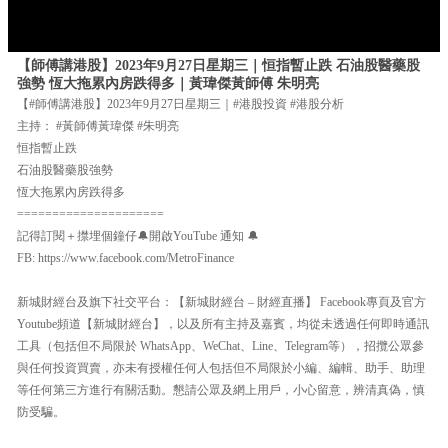
【師傅講港股】2023年9月27日星期三｜恒指暫止跌 石油股醫藥股
強勢 恆大拖累內房跌得多｜黃瑋傑黃師傅 朱明亮
【#師傅講港股】2023年9月27日星期三｜#港股投資 #港股分析
主持： #黃師傅黃瑋傑 #朱明亮
恒指暫止跌
石油股醫藥股強勢
恆大拖累內房跌得多
=====================
記得訂閱＋㩒埋個鐘仔🔔開啟YouTube 通知 🔔
FB: https://www.facebook.com/MetroFinance
新城財經台及旗下社交平台：【新城財經台 – 財經直播】 Facebook專頁及官方
Youtube頻道【新城財經台】，以及所有主持及嘉賓，均從未透過任何即時通訊
工具（包括但不局限於 WhatsApp、WeChat、Line、Telegram等），招攬公眾參
與任何投資買賣，亦未有授權任何人包括但不局限於小編、編輯、助手、助理
等任何第三方進行有關活動。懇請公眾及網上用戶，小心留意，辨清真偽，慎
防受騙。