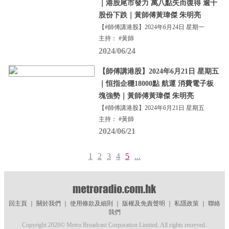
｜港股尾市發力 萬八點失而復得 逾千
股份下跌｜黃師傅黃瑋傑 朱明亮
【#師傅講港股】2024年6月24日 星期一
主持： #黃師
2024/06/24
【師傅講港股】2024年6月21日 星期五
｜恒指企穩18000點 航運 消費電子板
塊強勢｜黃師傅黃瑋傑 朱明亮
【#師傅講港股】2024年6月21日 星期五
主持： #黃師
2024/06/21
1
2
3
4
5
...
回主頁
｜
關於我們
｜
使用條款及細則
｜
版權及免責聲明
｜
私隱政策
｜
聯絡
我們
Copyright 2020© Metro Broadcast Corporation Limited. All rights reserved.