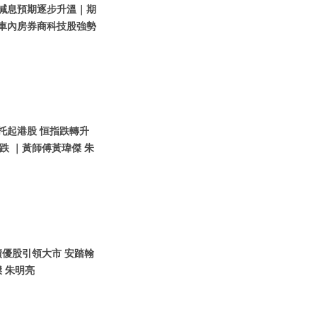
美國減息預期逐步升溫｜期
汽車內房券商科技股強勢
團托起港股 恒指跌轉升
 ｜黃師傅黃瑋傑 朱
｜績優股引領大市 安踏翰
 朱明亮