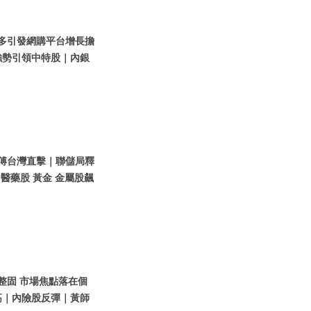
拼多多引發網購平台增長擔
強勢引領中特股｜內銀
黃師傅台灣直擊｜聯儲局釋
 醫藥股 黃金 金屬股飆
股整固 市場焦點落在個
高｜內險股反彈｜黃師