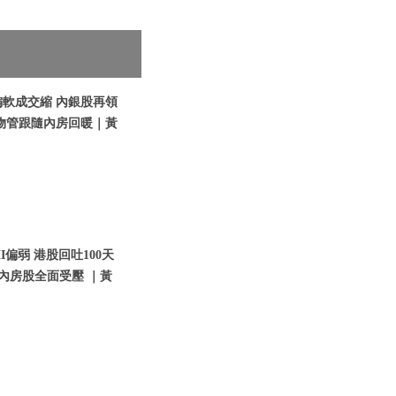
偏軟成交縮 內銀股再領
物管跟隨內房回暖｜黃
I偏弱 港股回吐100天
內房股全面受壓 ｜黃