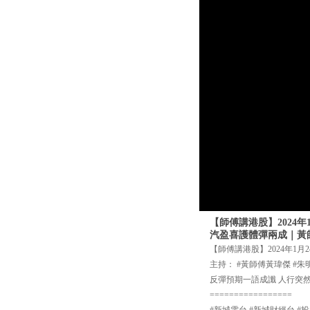
【師傅講港股】2024年
汽盈喜護體彈兩成｜黃
【師傅講港股】2024年1月
主持： #黃師傅黃瑋傑 #朱
反彈預期一語成讖 人行突然
=================
#新城電台 #新城財經台 #投