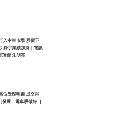
想打入中東市場 股價下
炒 舜宇業績加持｜電訊
黃瑋傑 朱明亮
指高位受壓明顯 成交再
別發展｜電車股做好 ｜