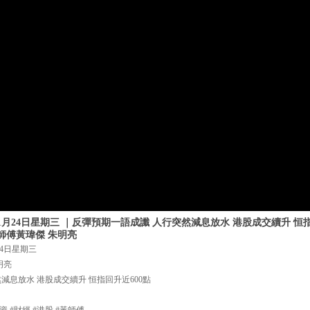
1月24日星期三 ｜反彈預期一語成讖 人行突然減息放水 港股成交續升 恒指
師傅黃瑋傑 朱明亮
24日星期三
明亮
減息放水 港股成交續升 恒指回升近600點
資 #財經 #港股 #黃師傅