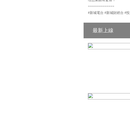
=============
#新城電台 #新城財經台 #投
最新上線