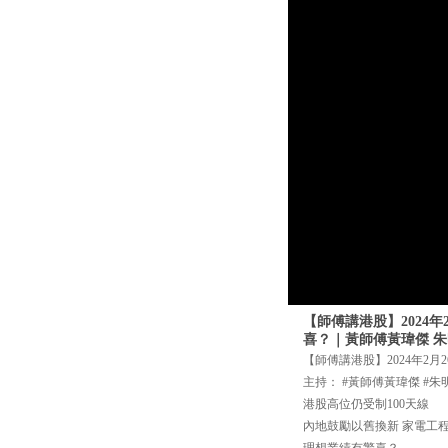
【師傅講港股】2024
喜？｜黃師傅黃瑋傑 
【師傅講港股】2024年2月
主持： #黃師傅黃瑋傑 #朱
港股高位仍受制100天線
內地鼓勵以舊換新 家電工
理想業績有驚喜？