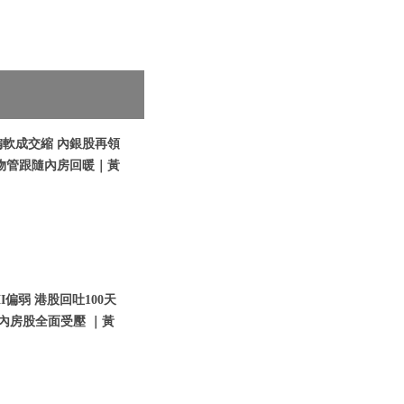
偏軟成交縮 內銀股再領
物管跟隨內房回暖｜黃
I偏弱 港股回吐100天
內房股全面受壓 ｜黃