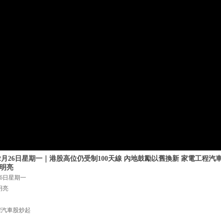
年2月26日星期一｜港股高位仍受制100天線 內地鼓勵以舊換新 家電工程汽
朱明亮
26日星期一
明亮
程汽車股炒起