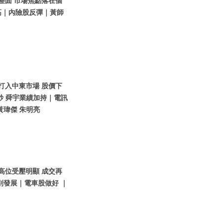
股整固 市場焦點落在個
高｜內險股反彈｜黃師
想打入中東市場 股價下
炒 舜宇業績加持｜電訊
黃瑋傑 朱明亮
指高位受壓明顯 成交再
別發展｜電車股做好 ｜