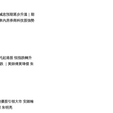
美國減息預期逐步升溫｜期
汽車內房券商科技股強勢
團托起港股 恒指跌轉升
 ｜黃師傅黃瑋傑 朱
｜績優股引領大市 安踏翰
 朱明亮