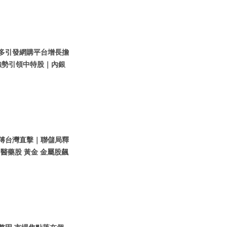
拼多多引發網購平台增長擔
強勢引領中特股｜內銀
黃師傅台灣直擊｜聯儲局釋
 醫藥股 黃金 金屬股飆