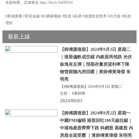
名額有限，請速報名 https://bit.ly/3uE9OZ4
#新城廣播 #英皇金融 #紅磡索螺絲 #投資 #品酒 #遊酒投資世界 #月光族 #投資
理財
最新上線
【師傅講港股】2024年9月3日 星期二
｜港股偏軟成交縮 內銀股再領跌 光伏
板塊有反彈｜預期存量房貸利率下降
物管跟隨內房回暖｜黃師傅黃瑋傑 朱
明亮
【#師傅講港股】2024年9月3日 星期二
主持： #黃師傅
2024/09/03
【師傅講港股】2024年9月2日 星期一
中國PMI偏弱 港股回吐100天線拉鋸｜
中港地產股齊齊下跌 科網股 基建股 內
房股全面受壓 ｜黃師傅黃瑋傑 朱明亮