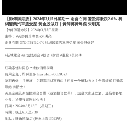
【師傅講港股】2024年3月5日星期一 兩會召開 驚蟄港股跌2.6% 科
網醫藥汽車股受壓 黃金股做好｜黃師傅黃瑋傑 朱明亮
【#師傅講港股】2024年3月5日星期一
主持： #黃師傅黃瑋傑 #朱明亮
兩會召開 驚蟄港股跌2.6% 科網醫藥汽車股受壓 黃金股做好
=============
#新城電台 #新城財經台 #投資 #財經 #港股 #黃師傅
=============
紅磡索螺絲同你🍷邊飲酒邊學嘢
費用全免，即睇更多 https://bit.ly/3uE9OZ4
唔想再做「月光族」？想實現財富自由？想多一份被動收入？全職炒家 紅磡索
螺絲 有貼士！
英皇金融及新城財經台合辦《遊酒投資世界》，誠邀大家邊飲酒、邊品嚐各地
小食、邊學投資理財心法！
日期：2024年3月13日（星期三）
時間：晚上6:30至7:30
地點：旺角體驗店 (旺角上海街525號)