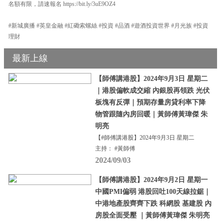
名額有限，請速報名 https://bit.ly/3uE9OZ4
#新城廣播 #英皇金融 #紅磡索螺絲 #投資 #品酒 #遊酒投資世界 #月光族 #投資
理財
最新上線
【師傅講港股】2024年9月3日 星期二
｜港股偏軟成交縮 內銀股再領跌 光伏
板塊有反彈｜預期存量房貸利率下降
物管跟隨內房回暖｜黃師傅黃瑋傑 朱
明亮
【#師傅講港股】2024年9月3日 星期二
主持： #黃師傅
2024/09/03
【師傅講港股】2024年9月2日 星期一
中國PMI偏弱 港股回吐100天線拉鋸｜
中港地產股齊齊下跌 科網股 基建股 內
房股全面受壓 ｜黃師傅黃瑋傑 朱明亮