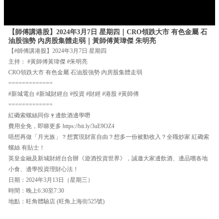
【師傅講港股】2024年3月7日 星期四｜CRO領跌大市 有色金屬 石
油股強勢 內房股集體走弱｜黃師傅黃瑋傑 朱明亮
【#師傅講港股】2024年3月7日 星期四
主持： #黃師傅黃瑋傑 #朱明亮
CRO領跌大市 有色金屬 石油股強勢 內房股集體走弱
=============
#新城電台 #新城財經台 #投資 #財經 #港股 #黃師傅
=============
紅磡索螺絲同你🍷邊飲酒邊學嘢
費用全免，即睇更多 https://bit.ly/3uE9OZ4
唔想再做「月光族」？想實現財富自由？想多一份被動收入？全職炒家 紅磡索
螺絲 有貼士！
英皇金融及新城財經台合辦《遊酒投資世界》，誠邀大家邊飲酒、邊品嚐各地
小食、邊學投資理財心法！
日期：2024年3月13日（星期三）
時間：晚上6:30至7:30
地點：旺角體驗店 (旺角上海街525號)