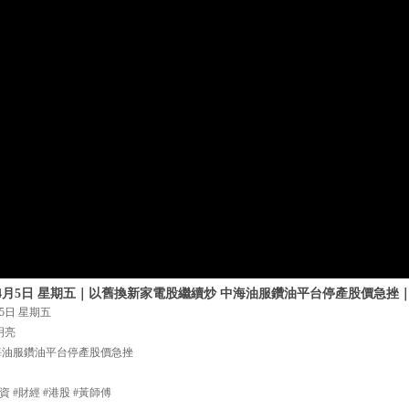
年4月5日 星期五｜以舊換新家電股繼續炒 中海油服鑽油平台停產股價急挫
5日 星期五
明亮
海油服鑽油平台停產股價急挫
資 #財經 #港股 #黃師傅