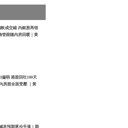
偏軟成交縮 內銀股再領
物管跟隨內房回暖｜黃
I偏弱 港股回吐100天
內房股全面受壓 ｜黃
美國減息預期逐步升溫｜期