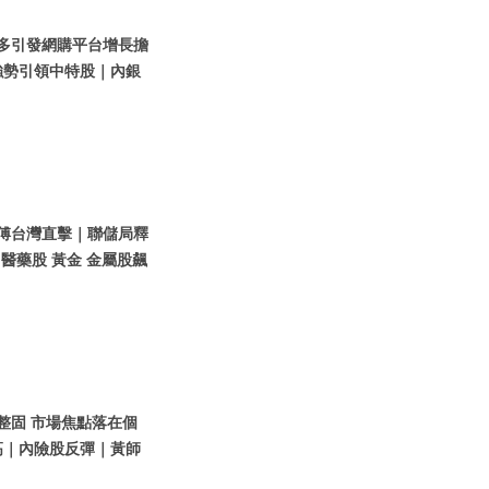
拼多多引發網購平台增長擔
強勢引領中特股｜內銀
黃師傅台灣直擊｜聯儲局釋
 醫藥股 黃金 金屬股飆
股整固 市場焦點落在個
高｜內險股反彈｜黃師