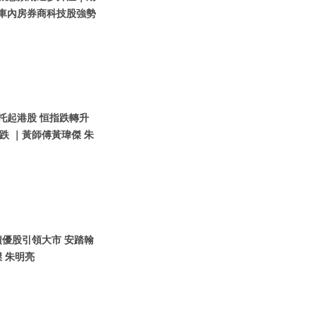
汽車內房券商科技股強勢
團托起港股 恒指跌轉升
 ｜黃師傅黃瑋傑 朱
｜績優股引領大市 安踏翰
 朱明亮