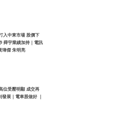
想打入中東市場 股價下
炒 舜宇業績加持｜電訊
黃瑋傑 朱明亮
指高位受壓明顯 成交再
別發展｜電車股做好 ｜