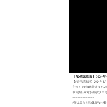
【師傅講港股】2024
【#師傅講港股】2024年4月
主持： #黃師傅黃瑋傑 #朱
以舊換新家電股繼續炒 中
=============
#新城電台 #新城財經台 #投