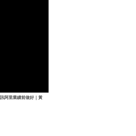
 騰訊阿里業績前做好｜黃