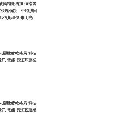
股波幅稍微增加 恒指幾
售板塊領跌｜中特股回
師傅黃瑋傑 朱明亮
股未擺脫疲軟格局 科技
訊 電能 長江基建業
股未擺脫疲軟格局 科技
訊 電能 長江基建業