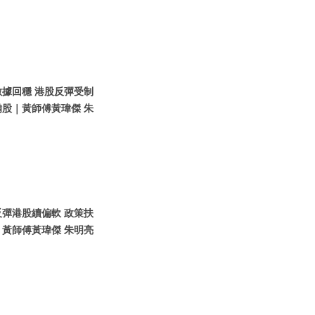
數據回穩 港股反彈受制
股｜黃師傅黃瑋傑 朱
反彈港股續偏軟 政策扶
黃師傅黃瑋傑 朱明亮