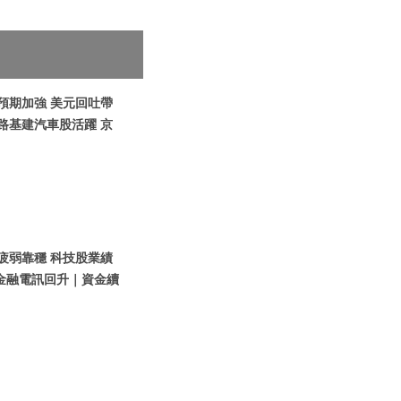
息預期加強 美元回吐帶
路基建汽車股活躍 京
濟疲弱靠穩 科技股業績
金融電訊回升｜資金續