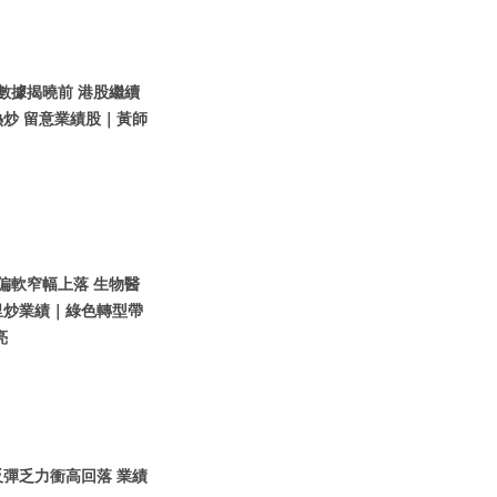
濟數據揭曉前 港股繼續
炒 留意業績股｜黃師
股偏軟窄幅上落 生物醫
里炒業績｜綠色轉型帶
亮
反彈乏力衝高回落 業績