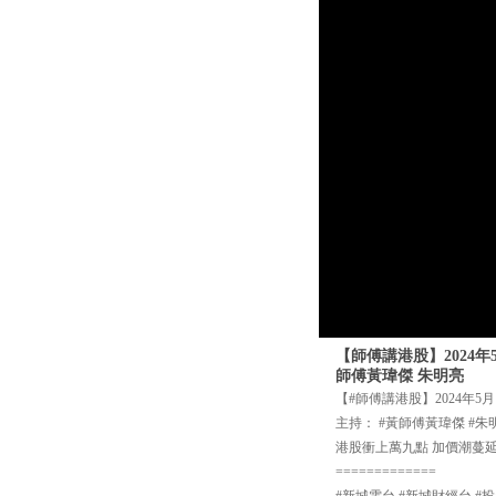
【師傅講港股】2024
師傅黃瑋傑 朱明亮
【#師傅講港股】2024年5月
主持： #黃師傅黃瑋傑 #朱
港股衝上萬九點 加價潮蔓
=============
#新城電台 #新城財經台 #投