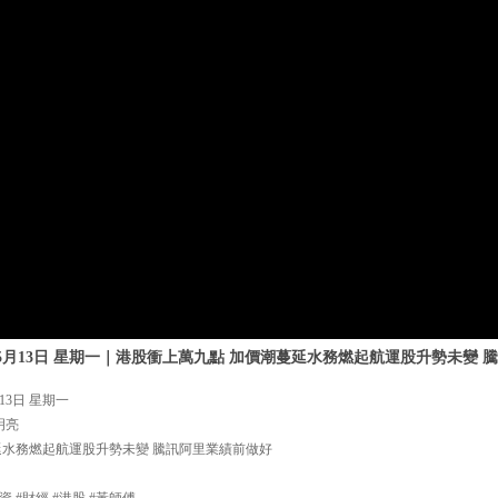
年5月13日 星期一｜港股衝上萬九點 加價潮蔓延水務燃起航運股升勢未變
13日 星期一
明亮
延水務燃起航運股升勢未變 騰訊阿里業績前做好
資 #財經 #港股 #黃師傅