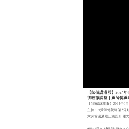
【師傅講港股】2024
後輕微調整｜黃師傅黃
【#師傅講港股】2024年6月
主持： #黃師傅黃瑋傑 #朱
六月首週港股止跌回升 電
=============
#新城電台 #新城財經台 #投