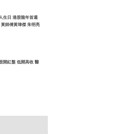
人人生日 港股龍年首週
黃師傅黃瑋傑 朱明亮
港股開紅盤 低開高收 醫