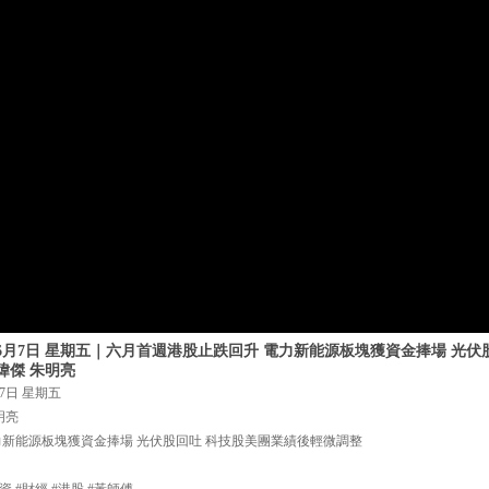
年6月7日 星期五｜六月首週港股止跌回升 電力新能源板塊獲資金捧場 光伏
瑋傑 朱明亮
7日 星期五
明亮
力新能源板塊獲資金捧場 光伏股回吐 科技股美團業績後輕微調整
資 #財經 #港股 #黃師傅