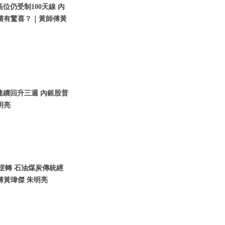
高位仍受制100天線 內
績有驚喜？｜黃師傅黃
指連續回升三週 內銀股普
明亮
市逆轉 石油煤炭傳統經
傅黃瑋傑 朱明亮