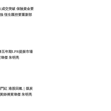
股大成交突破 保險資金要
強 恆生匯控要重新部
降五年期LPR提振市場
瑋傑 朱明亮
開門紅 港股回氣｜煤炭
黃師傅黃瑋傑 朱明亮