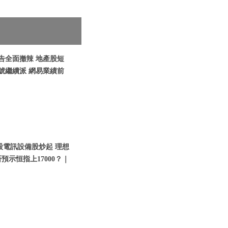
報告全面撤辣 地產股短
號繼續派 網易業績前
片股電訊設備股炒起 理想
預示恒指上17000？｜