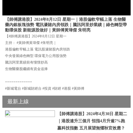
【師傅講港股】2024年8月12日 星期一｜港股偏軟窄幅上落 生物醫
藥內銀板塊強勢 電訊濠賭內房領跌｜騰訊阿里炒業績｜綠色轉型帶
動環保股 新能源股做好｜黃師傅黃瑋傑 朱明亮
【#師傅講港股】2024年8月12日 星期一
主持： #黃師傅黃瑋傑 #朱明亮｜
港股偏軟窄幅上落 電訊股濠賭股內房領跌
中央發展綠色轉型 環保電力公用股強勢
騰訊阿里業績前有憧憬炒高
生物醫藥股繼續有資金追捧
=============
#新城電台 #新城財經台 #投資 #財經 #港股 #黃師傅
最新上線
【師傅講港股】2024年4月30日 星期二
｜港股連升三個月 恒指4月升逾7%跑
贏科技指數 五月展望無懼秋官效應？