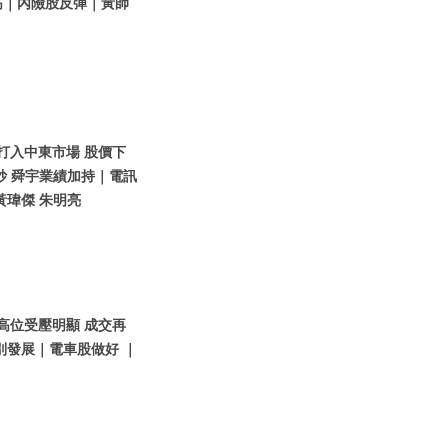
高｜內險股反彈｜黃師
想打入中東市場 股價下
炒 舜宇業績加持｜電訊
黃瑋傑 朱明亮
指高位受壓明顯 成交再
別發展｜電車股做好 ｜