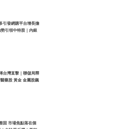
拼多多引發網購平台增長擔
強勢引領中特股｜內銀
黃師傅台灣直擊｜聯儲局釋
 醫藥股 黃金 金屬股飆
股整固 市場焦點落在個