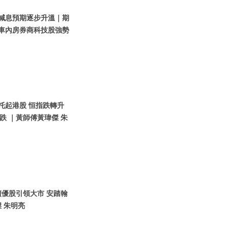
美國減息預期逐步升溫｜期
汽車內房券商科技股強勢
團托起港股 恒指跌轉升
 ｜黃師傅黃瑋傑 朱
｜績優股引領大市 安踏翰
 朱明亮