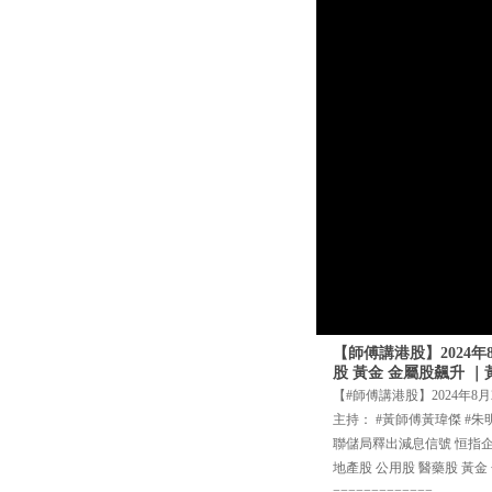
【師傅講港股】2024
股 黃金 金屬股飆升 
【#師傅講港股】2024年8月
主持： #黃師傅黃瑋傑 #朱
聯儲局釋出減息信號 恒指
地產股 公用股 醫藥股 黃金
=============