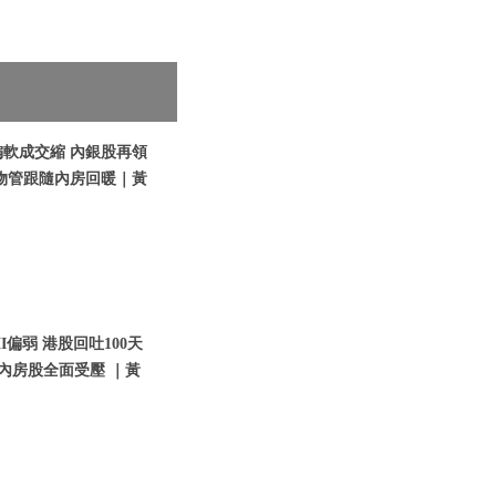
偏軟成交縮 內銀股再領
物管跟隨內房回暖｜黃
I偏弱 港股回吐100天
內房股全面受壓 ｜黃