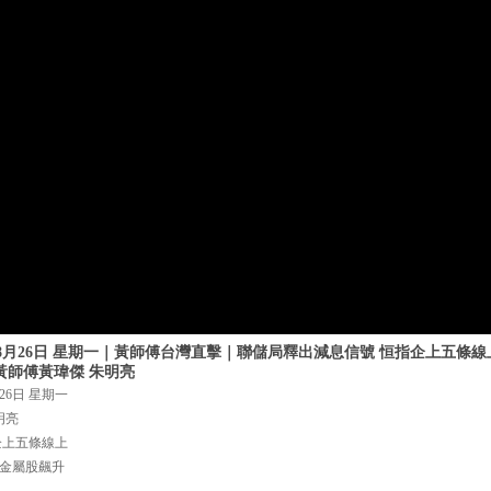
年8月26日 星期一｜黃師傅台灣直擊｜聯儲局釋出減息信號 恒指企上五條線上
｜黃師傅黃瑋傑 朱明亮
26日 星期一
明亮
企上五條線上
 金屬股飆升