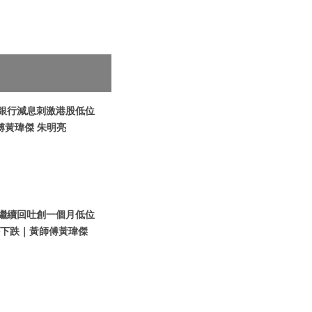
人民銀行減息刺激港股低位
傅黃瑋傑 朱明亮
恒指繼續回吐創一個月低位
份下跌｜黃師傅黃瑋傑