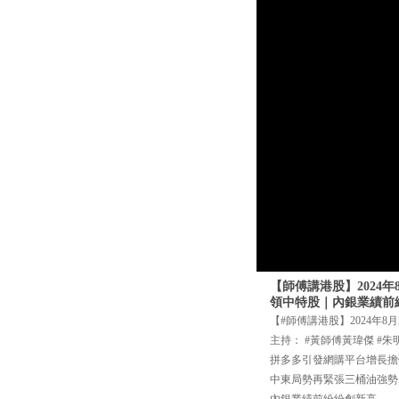
【師傅講港股】2024
領中特股｜內銀業績前
【#師傅講港股】2024年8月
主持： #黃師傅黃瑋傑 #朱
拼多多引發網購平台增長擔
中東局勢再緊張三桶油強勢
內銀業績前紛紛創新高