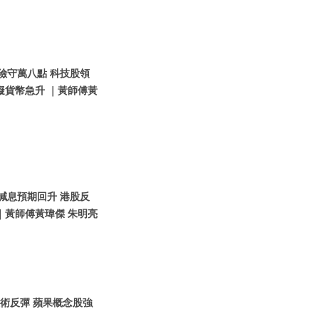
股險守萬八點 科技股領
擬貨幣急升 ｜黃師傅黃
國減息預期回升 港股反
｜黃師傅黃瑋傑 朱明亮
股技術反彈 蘋果概念股強