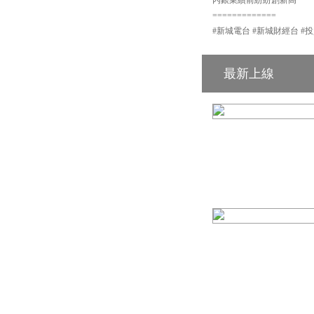
=============
#新城電台 #新城財經台 #投
最新上線