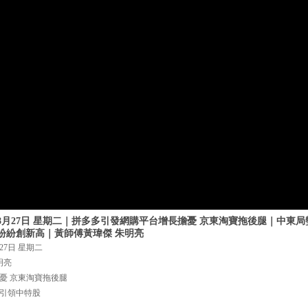
年8月27日 星期二｜拼多多引發網購平台增長擔憂 京東淘寶拖後腿｜中東
紛紛創新高｜黃師傅黃瑋傑 朱明亮
27日 星期二
明亮
憂 京東淘寶拖後腿
引領中特股