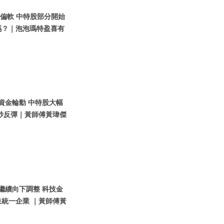
股續偏軟 中特股部分開始
嗎？｜泡泡瑪特盈喜有
股資金輪動 中特股大幅
炒反彈｜黃師傅黃瑋傑
指繼續向下調整 科技金
統一企業 ｜黃師傅黃