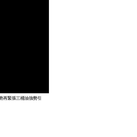
局勢再緊張三桶油強勢引