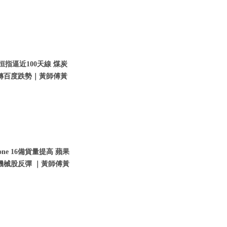
恒指逼近100天線 煤炭
轉百度跌勢｜黃師傅黃
ne 16備貨量提高 蘋果
機械股反彈 ｜黃師傅黃