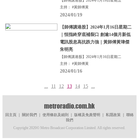
【師傅講港股】2024年1月19日星期五
主持： #黃師傅黃
2024/01/19
【師傅講港股】2024年1月16日星期二
｜恒指終穿底補裂口 創逾14個月新低
電訊股息高抗跌力強｜黃師傅黃瑋傑
朱明亮
【師傅講港股】2024年1月16日星期二
主持： #黃師傅黃
2024/01/16
...
11
12
13
14
15
...
回主頁
｜
關於我們
｜
使用條款及細則
｜
版權及免責聲明
｜
私隱政策
｜
聯絡
我們
Copyright 2020© Metro Broadcast Corporation Limited. All rights reserved.