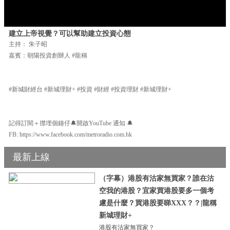
建立上帝視覺？可以幫助建立投資心態
主持： 朱子昭
嘉賓：朝陽投資創辦人 #龍稱
#新城財經台 #新城理財+ #投資 #財經 #投資理財 #新城理財+
記得訂閱＋㩒埋個鐘仔🔔開啟YouTube 通知 🔔
FB: https://www.facebook.com/metroradio.com.hk
最新上線
（字幕）港股有沽家無買家？誰在沽
空我的港股？宜家買港股要多一個考
慮是什麼？買港股要睇XXX？？|龍稱
新城理財+
港股有沽家無買家？