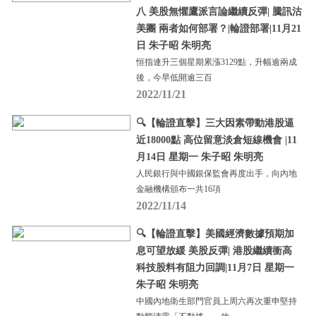
八 美股無懼鷹派言論繼續反彈| 騰訊沽
美團 兩者如何部署？|輪證部署|11月21
日 朱子昭 朱明亮
恒指連升三個星期累漲3129點，升幅逾兩成
後，今早低開逾三百
2022/11/21
🔍【輪證直擊】三大因素帶動港股逼
近18000點 高位留意淡倉短線機會 |11
月14日 星期一 朱子昭 朱明亮
人民銀行與中國銀保監會再度出手，向內地
金融機構頒布一共16項
2022/11/14
🔍【輪證直擊】美國經濟數據預期加
息可望放緩 美股反彈| 港股繼續衝高
科技股料有阻力回調|11月7日 星期一
朱子昭 朱明亮
中國內地衛生部門官員上周六再次重申堅持