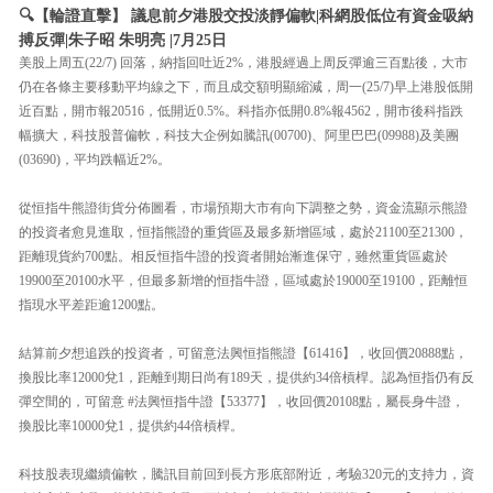
🔍【輪證直擊】 議息前夕港股交投淡靜偏軟|科網股低位有資金吸納
搏反彈|朱子昭 朱明亮 |7月25日
美股上周五(22/7) 回落，納指回吐近2%，港股經過上周反彈逾三百點後，大市
仍在各條主要移動平均線之下，而且成交額明顯縮減，周一(25/7)早上港股低開
近百點，開市報20516，低開近0.5%。科指亦低開0.8%報4562，開市後科指跌
幅擴大，科技股普偏軟，科技大企例如騰訊(00700)、阿里巴巴(09988)及美團
(03690)，平均跌幅近2%。
從恒指牛熊證街貨分佈圖看，市場預期大市有向下調整之勢，資金流顯示熊證
的投資者愈見進取，恒指熊證的重貨區及最多新增區域，處於21100至21300，
距離現貨約700點。相反恒指牛證的投資者開始漸進保守，雖然重貨區處於
19900至20100水平，但最多新增的恒指牛證，區域處於19000至19100，距離恒
指現水平差距逾1200點。
結算前夕想追跌的投資者，可留意法興恒指熊證【61416】，收回價20888點，
換股比率12000兌1，距離到期日尚有189天，提供約34倍槓桿。認為恒指仍有反
彈空間的，可留意 #法興恒指牛證【53377】，收回價20108點，屬長身牛證，
換股比率10000兌1，提供約44倍槓桿。
科技股表現繼續偏軟，騰訊目前回到長方形底部附近，考驗320元的支持力，資