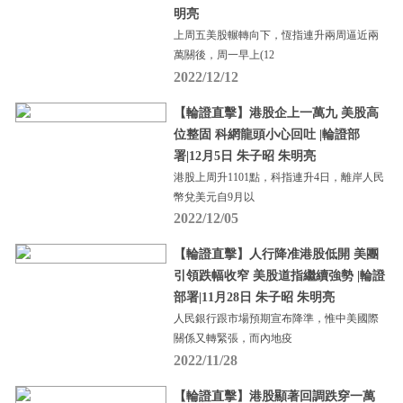
明亮
上周五美股輾轉向下，恆指連升兩周逼近兩
萬關後，周一早上(12
2022/12/12
【輪證直擊】港股企上一萬九 美股高
位整固 科網龍頭小心回吐 |輪證部
署|12月5日 朱子昭 朱明亮
港股上周升1101點，科指連升4日，離岸人民
幣兌美元自9月以
2022/12/05
【輪證直擊】人行降准港股低開 美團
引領跌幅收窄 美股道指繼續強勢 |輪證
部署|11月28日 朱子昭 朱明亮
人民銀行跟市場預期宣布降準，惟中美國際
關係又轉緊張，而內地疫
2022/11/28
【輪證直擊】港股顯著回調跌穿一萬