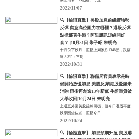
動態清零「不動搖」，放
2022/11/07
🔍【輪證直擊】美股加息前繼續強勢
反彈 留意高位阻力在哪裡？港股反彈
點樣部署牛熊？阿里騰訊短線開好
倉？ |10月31日 朱子昭 朱明亮
十月份下跌月，恒指上周累跌1348點，跌幅
達 8.3%；三周
2022/10/31
🔍【輪證直擊】聯儲局官員表示是時
候開始放慢加息 美股反彈|港股憂慮未
消除 恒指再創逾13年新低 牛證重貨被
大舉收回|10月24日 朱明亮
上週五外圍美股雖然回穩，但今日港股再度
跌穿關鍵位置，恒指今日
2022/10/24
🔍【輪證直擊】 加息預期升溫 美股港