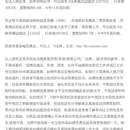
金流入搏反彈。若希望搏反彈，可以留意 #法興騰訊認購證【20705】，行使價
399.8元，實際槓桿8.4倍，今年11月底到期。
而走勢方面稍微強勢的就是美團（3690），市場睇好美團第二季業務改善，而
股價在技術走勢方面，短期已經進入收窄三角形，搏美團上升，可以留意 #法
興美團認購證【15028】，行使價209.08元，實際槓桿6.7倍，今年9月底到期。
想搜尋更多輪證產品，可以上「#法興」主頁：http://hk.warrants.com/
以上資料及其內容由法國興業證券(香港)有限公司(「法興」)提供僅供參考，並
不構成要約、招攬或邀請、宣傳、誘使、任何不論種類或形式之申述或訂立任
何交易的任何建議或推薦。結構性產品並無抵押品。如發行人或擔保人無力償
債或違約，投資者可能無法收回部分或全部應收款項。結構性產品價格可升可
跌，投資者有機會損失全部投資。過往表現並不預示未來表現。牛熊證設有強
制性收回特點，若相關資產價格/水平在到期前觸及收回價/水平，牛熊證會即時
被強制性收回。在此情況下，N類牛熊證投資者會損失於牛熊證之全部投資而R
類牛熊證之剩餘價值可能為零。投資前請充分理解產品風險並諮詢專業顧問。
界內証有別於傳統的認股證或牛熊證。投資前投資者應了解界內証之特性及所
涉及之風險。法興及/或其聯屬公司為本節目所提及結構性產品之流通量提供者
及/或發行商。法興可能為唯一在交易所為結構性產品提供買賣報價的一方。閣
下應詳細閱讀載有結構性產品條款及風險披露的有關上市文件。請於法興網頁