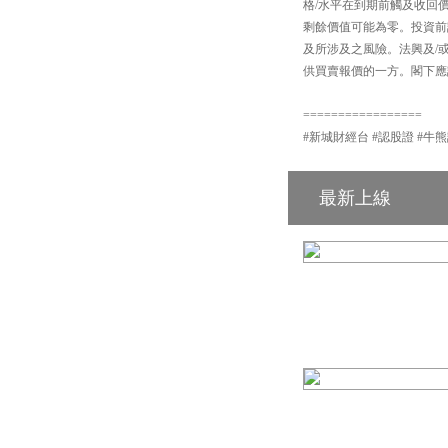
格/水平在到期前觸及收回
剩餘價值可能為零。投資前
及所涉及之風險。法興及/
供買賣報價的一方。閣下應詳
=================
#新城財經台 #認股證 #牛熊證 #輪證 
最新上線