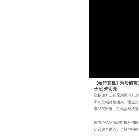
【輪證直擊】港股顯著回
子昭 朱明亮
恒指連升三個星期累漲312
不久跌幅持續擴大，恆生指
至3550附近，跌幅曾經接近
觀看恆指牛熊證街貨分佈圖，今
定必避之則吉。至於恒指熊證