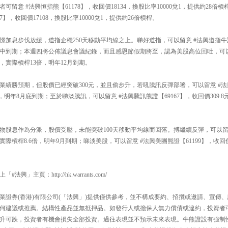
留意 #法興恒指熊【61178】，收回價18134，換股比率10000兌1，提供約28
57】，收回價17108，換股比率10000兌1，提供約26倍槓桿。
加息步伐放緩，道指企穩250天移動平均線之上。睇好道指，可以留意 #法興道指牛證【4
月中到期；本週四將公佈議息會議紀錄，而且感恩節假期將至，認為美股高位回吐，可以
0點，實際槓桿13倍，明年12月到期。
）業績勝預期，但股價已經突破300元，並且偷步升，若吼騰訊反彈部署，可以留意 #法興
倍，明年8月底到期；至於睇淡騰訊，可以留意 #法興騰訊熊證【69167】，收回價309.
實物股息作為分派，股價受壓，未能突破100天移動平均線而回落。搏繼續反彈，可以留
元，實際槓桿8.6倍，明年9月到期；睇淡美股，可以留意 #法興美團熊證【61199】，收回價
」主頁：http://hk.warrants.com/
業證券(香港)有限公司(「法興」)提供僅供參考，並不構成要約、招攬或邀請、宣傳
何建議或推薦。結構性產品並無抵押品。如發行人或擔保人無力償債或違約，投資者
升可跌，投資者有機會損失全部投資。過往表現並不預示未來表現。牛熊證設有強制