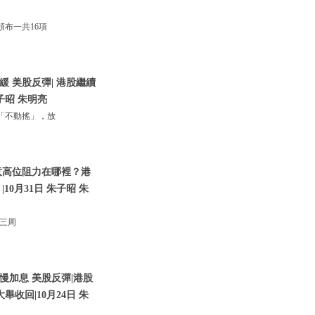
布一共16項
 美股反彈| 港股繼續
子昭 朱明亮
「不動搖」，放
意高位阻力在哪裡？港
0月31日 朱子昭 朱
；三周
慢加息 美股反彈|港股
收回|10月24日 朱