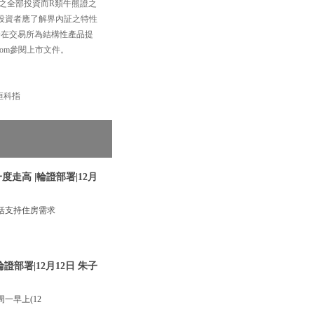
之全部投資而R類牛熊證之
投資者應了解界內証之特性
一在交易所為結構性產品提
com參閱上市文件。
 #恒科指
走高 |輪證部署|12月
括支持住房需求
部署|12月12日 朱子
一早上(12