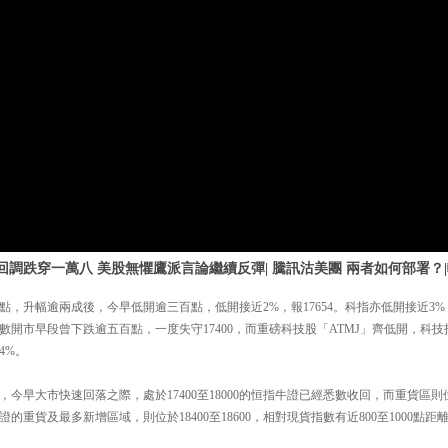
調跌穿一萬八 美股無懼鷹派言論繼續反彈| 騰訊沽美團 兩者如何部署？|輪證
9點，升幅逾兩成後，今早低開逾三百點，低開接近2%，報17654。科指亦低開接近3%
數開市早段曾下跌逾五百點，一度失守17400，而重磅科技股「ATMJ」齊低開，科
4%。
早大市快速回落之際，處於17400至18000的恒指牛證已經悉數收回，而重貨區則位於1
的重貨及最多新增區域，則位於18400至18600，相對現貨指數有近800至1000點