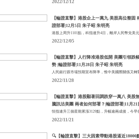
2022/12/12
【輪證直擊】港股企上一萬九 美股高位整固 科
證部署|12月5日 朱子昭 朱明亮
港股上周升1101點，科指連升4日，離岸人民幣兌美元
2022/12/05
【輪證直擊】人行降准港股低開 美團引領跌幅
勢 |輪證部署|11月28日 朱子昭 朱明亮
人民銀行跟市場預期宣布降準，惟中美國際關係又轉
2022/11/28
【輪證直擊】港股顯著回調跌穿一萬八 美股無
騰訊沽美團 兩者如何部署？|輪證部署|11月21
恒指連升三個星期累漲3129點，升幅逾兩成後，今早
2022/11/21
🔍【輪證直擊】三大因素帶動港股逼近1800