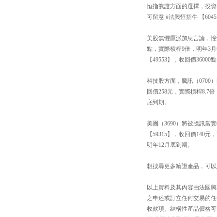
恒指熊證方面的選擇，投資者可
可留意 #法興恒指牛 【604
美股無懼鷹派加息言論，憧憬
點，實際槓桿9倍，明年3
【49553】，收回價3600
科技股方面，騰訊（0700
回價258元，實際槓桿8.7
底到期。
美團（3690）將被騰訊當
【59315】，收回價140
明年12月底到期。
想搜尋更多輪證產品，可以上「#法興
以上資料及其內容由法國興
之申述或訂立任何交易的任
收款項。結構性產品價格可