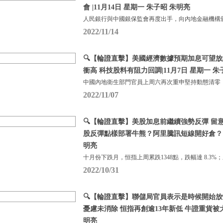
會 |11月14日 星期一 朱子昭 朱明亮
人民銀行與中國銀保監會再度出手，向內地金融機構頒
2022/11/14
🔍【輪證直擊】美國經濟數據預期加息可望放緩
衝高 科技股料有阻力回調|11月7日 星期一 朱
中國內地衛生部門官員上周六再次重申堅持動態清零
2022/11/07
🔍【輪證直擊】美股加息前繼續強勢反彈 留
股反彈點樣部署牛熊？阿里騰訊短線開好倉？ |1
明亮
十月份下跌月，恒指上周累跌1348點，跌幅達 8.3%
2022/10/31
🔍【輪證直擊】聯儲局官員表示是時候開始放
憂慮未消除 恒指再創逾13年新低 牛證重貨被大舉
明亮