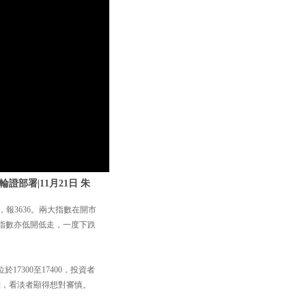
部署|11月21日 朱
，報3636。兩大指數在開市
技指數亦低開低走，一度下跌
7300至17400，投資者
距離，看淡者顯得想對審慎。