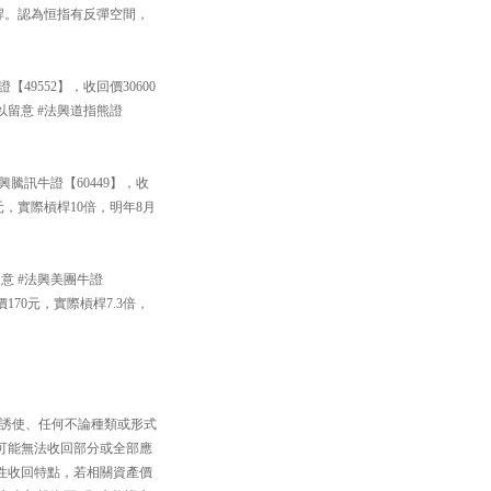
倍槓桿。認為恒指有反彈空間，
9552】，收回價30600
留意 #法興道指熊證
騰訊牛證【60449】，收
8元，實際槓桿10倍，明年8月
意 #法興美團牛證
170元，實際槓桿7.3倍，
、誘使、任何不論種類或形式
可能無法收回部分或全部應
性收回特點，若相關資產價