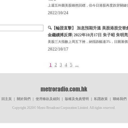
上週五外圍美股雖然回穩，但今日港股再度跌穿關鍵
2022/10/24
🔍【輪證直擊】 加息預期升溫 美股港股交替
金繼續搏反彈| 2022年10月17日 朱子昭 朱明亮
美股三大指數上周五下挫，納指跌幅達3%，日圓滙價
2022/10/17
1
2
3
4
5
...
回主頁
｜
關於我們
｜
使用條款及細則
｜
版權及免責聲明
｜
私隱政策
｜
聯絡我們
Copyright 2020© Metro Broadcast Corporation Limited. All rights reserved.