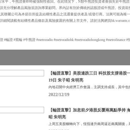
價/水平，牛熊證會即時被強制性收回。在此情況下，N類牛熊證投資者會損失於牛熊證
請充分理解產品風險並諮詢專業顧問。界內証有別於傳統的認股證或牛熊證。投資前
或其聯屬公司為本節目所提及結構性產品之流通量提供者及/或發行商。法興可能為唯
細閱讀載有結構性產品條款及風險披露的有關上市文件。請於法興網頁hk.warrants.
#窩輪 #牛熊證 #metroradio #metroradiohk #metroradiohongkong #metrofinance
【輪證直擊】美股連跌三日 科技股支撐港股一度
19日 朱子昭 朱明亮
內地召開中央經濟工作會議，主調支持成長，其中包
2022/12/19
【輪證直擊】加息前夕港股反覆兩萬點爭持 |輪證
昭 朱明亮
上周五美股輾轉向下，恆指連升兩周逼近兩萬關後，周