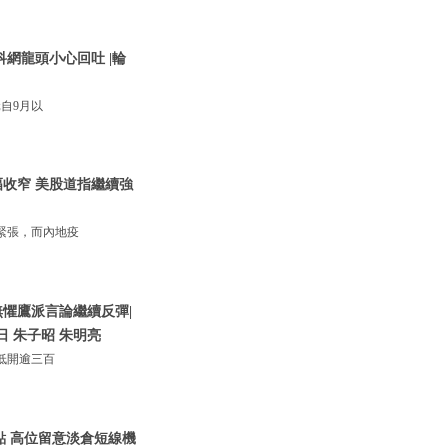
網龍頭小心回吐 |輪
自9月以
收窄 美股道指繼續強
緊張，而內地疫
懼鷹派言論繼續反彈|
日 朱子昭 朱明亮
低開逾三百
0點 高位留意淡倉短線機