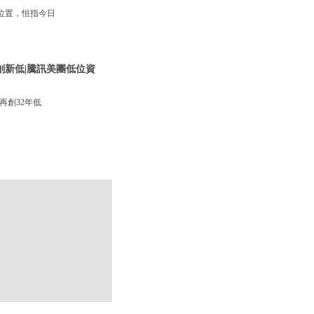
位置，恒指今日
創新低|騰訊美團低位資
再創32年低