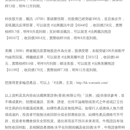
桿13倍，明年12月到期。
科技股方面，騰訊（0700）業績勝預期，但股價已經突破300元，並且偷步升，
若吼騰訊反彈部署，可以留意 #法興騰訊牛證【60449】，收回價258元，實際
槓桿8.7倍，明年8月底到期；至於睇淡騰訊，可以留意 #法興騰訊熊證
【69167】，收回價309.8元，實際槓桿10倍，明年8月底到期。
美團（3690）將被騰訊當實物股息作為分派，股價受壓，未能突破100天移動平
均線而回落。搏繼續反彈，可以留意 #法興美團牛證【59315】，收回價140
元，實際槓桿8.6倍，明年9月到期；睇淡美股，可以留意 #法興美團熊證
【61199】，收回價170元，實際槓桿7.3倍，明年12月底到期。
想搜尋更多輪證產品，可以上「#法興」主頁：http://hk.warrants.com/
以上資料及其內容由法國興業證券(香港)有限公司(「法興」)提供僅供參考，並
不構成要約、招攬或邀請、宣傳、誘使、任何不論種類或形式之申述或訂立任
何交易的任何建議或推薦。結構性產品並無抵押品。如發行人或擔保人無力償
債或違約，投資者可能無法收回部分或全部應收款項。結構性產品價格可升可
跌，投資者有機會損失全部投資。過往表現並不預示未來表現。牛熊證設有強
制性收回特點，若相關資產價格/水平在到期前觸及收回價/水平，牛熊證會即時