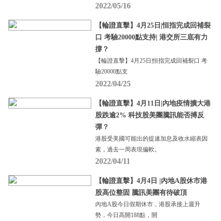
2022/05/16
【輪證直擊】4月25日|恒指完成回補裂
口 考驗20000點支持| 港交所三底有力
撐？
【輪證直擊】4月25日|恒指完成回補裂口 考
驗20000點支
2022/04/25
【輪證直擊】4月11日|內地疫情擴大港
股跌逾2% 科技股美團騰訊能否搏反
彈？
港股受美國可能出的提速加息及收水縮表因
素，過去一周表現偏軟。
2022/04/11
【輪證直擊】4月4日 |內地A股休市港
股高位整固 騰訊美團有待破頂
內地A股今日假期休市，港股承接上週升
勢，今日高開188點，開