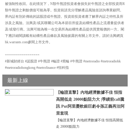
被強制性收回。在此情況下，N類牛熊證投資者會損失於牛熊證之全部投資而R
類牛熊證之剩餘價值可能為零。投資前請充分理解產品風險並諮詢專業顧問。
界內証有別於傳統的認股證或牛熊證。投資前投資者應了解界內証之特性及所
涉及之風險。法興及/或其聯屬公司為本節目所提及結構性產品之流通量提供者
及/或發行商。法興可能為唯一在交易所為結構性產品提供買賣報價的一方。閣
下應詳細閱讀載有結構性產品條款及風險披露的有關上市文件。請於法興網頁
hk.warrants.com參閱上市文件。
=================
#新城財經台 #認股證 #牛熊證 #輪證 #窩輪 #牛熊證 #metroradio #metroradiohk
#metroradiohongkong #metrofinance #恒科指
最新上線
【輪證直擊】內地經濟數據不佳 恒指
高開低走 20000點阻力大 |季績前call騰
訊 Put阿里憂軟銀巨虧令孫正義再沽阿
里套現
【輪證直擊】內地經濟數據不佳 恒指高開低
走 20000點阻力