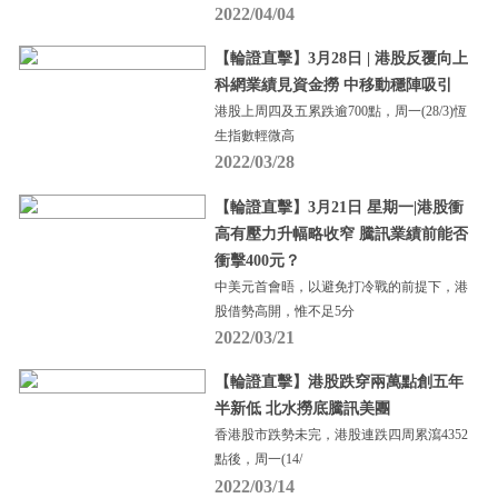
2022/04/04
【輪證直擊】3月28日 | 港股反覆向上
科網業績見資金撈 中移動穩陣吸引
港股上周四及五累跌逾700點，周一(28/3)恆
生指數輕微高
2022/03/28
【輪證直擊】3月21日 星期一|港股衝
高有壓力升幅略收窄 騰訊業績前能否
衝擊400元？
中美元首會晤，以避免打冷戰的前提下，港
股借勢高開，惟不足5分
2022/03/21
【輪證直擊】港股跌穿兩萬點創五年
半新低 北水撈底騰訊美團
香港股市跌勢未完，港股連跌四周累瀉4352
點後，周一(14/
2022/03/14