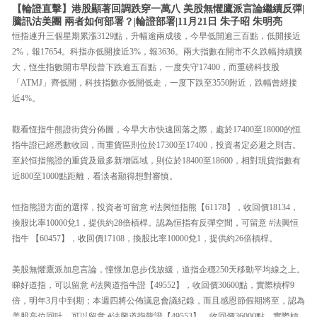
【輪證直擊】港股顯著回調跌穿一萬八 美股無懼鷹派言論繼續反彈|
騰訊沽美團 兩者如何部署？|輪證部署|11月21日 朱子昭 朱明亮
恒指連升三個星期累漲3129點，升幅逾兩成後，今早低開逾三百點，低開接近
2%，報17654。科指亦低開接近3%，報3636。兩大指數在開市不久跌幅持續擴
大，恆生指數開市早段曾下跌逾五百點，一度失守17400，而重磅科技股
「ATMJ」齊低開，科技指數亦低開低走，一度下跌至3550附近，跌幅曾經接
近4%。
觀看恆指牛熊證街貨分佈圖，今早大市快速回落之際，處於17400至18000的恒
指牛證已經悉數收回，而重貨區則位於17300至17400，投資者定必避之則吉。
至於恒指熊證的重貨及最多新增區域，則位於18400至18600，相對現貨指數有
近800至1000點距離，看淡者顯得想對審慎。
恒指熊證方面的選擇，投資者可留意 #法興恒指熊【61178】，收回價18134，
換股比率10000兌1，提供約28倍槓桿。認為恒指有反彈空間，可留意 #法興恒
指牛 【60457】，收回價17108，換股比率10000兌1，提供約26倍槓桿。
美股無懼鷹派加息言論，憧憬加息步伐放緩，道指企穩250天移動平均線之上。
睇好道指，可以留意 #法興道指牛證【49552】，收回價30600點，實際槓桿9
倍，明年3月中到期；本週四將公佈議息會議紀錄，而且感恩節假期將至，認為
美股高位回吐，可以留意 #法興道指熊證【49553】，收回價36000點，實際槓