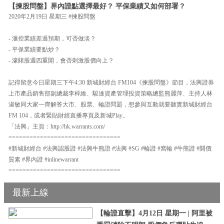
【揀股問盤】界內證點選擇最好？ 平保業績又如何部署？
2020年2月19日 星期三 #揀股問盤
- 滙控業績差過預期，可否做淡？
- 平保業績要點炒？
- 濠賭股週四重開，會否刺激股價向上？
記得留意今日星期三下午4:30 新城財經台 FM104《揀股問盤》節目，法興證券
上市產品銷售部副總裁李梓維、駿達資產管理投資策略總監熊麗萍、主持人林
淑敏同大家一齊解答大市、股票、輪證問題，想參與互動就要聽實新城財經台
FM 104，或者緊貼財經直播專頁及新城Play。
「法興」主頁：http://hk.warrants.com/
================================
#新城財經台 #法興認股證 #法興牛熊證 #法興 #SG #輪證 #窩輪 #牛熊證 #開價
質素 #界內證 #inlinewarrant
================================
最新上線
【輪證直擊】4月12日 星期一 | 阿里被