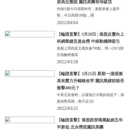
股高位整固 騰訊美團有待破頂
內地A股今日假期休市，港股承接上週升
勢，今日高開188點，開
2022/04/04
【輪證直擊】3月28日 | 港股反覆向上
科網業績見資金撈 中移動穩陣吸引
港股上周四及五累跌逾700點，周一(28/3)恆
生指數輕微高
2022/03/28
【輪證直擊】3月21日 星期一|港股衝
高有壓力升幅略收窄 騰訊業績前能否
衝擊400元？
中美元首會晤，以避免打冷戰的前提下，港
股借勢高開，惟不足5分
2022/03/21
【輪證直擊】港股跌穿兩萬點創五年
半新低 北水撈底騰訊美團