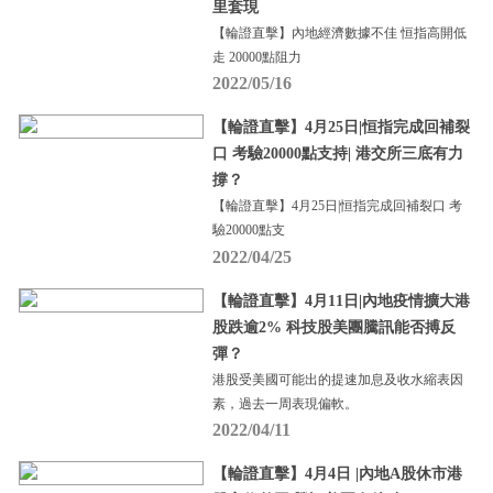
里套現
【輪證直擊】內地經濟數據不佳 恒指高開低
走 20000點阻力
2022/05/16
【輪證直擊】4月25日|恒指完成回補裂
口 考驗20000點支持| 港交所三底有力
撐？
【輪證直擊】4月25日|恒指完成回補裂口 考
驗20000點支
2022/04/25
【輪證直擊】4月11日|內地疫情擴大港
股跌逾2% 科技股美團騰訊能否搏反
彈？
港股受美國可能出的提速加息及收水縮表因
素，過去一周表現偏軟。
2022/04/11
【輪證直擊】4月4日 |內地A股休市港