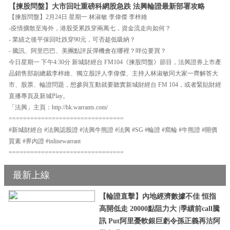
【揀股問盤】大市回吐重磅科網股急跌 法興輪證最新部署攻略
【揀股問盤】2月24日 星期一 林淑敏 李偉傑 李梓維
-疫情擴散至海外，港股受累跌穿兩萬七，資金流走向如何？
- 業績之後平保回吐跌穿90元，可否趁低吸納？
- 騰訊、阿里巴巴、美團點評反彈機會在哪裡？咩位要買？
今日星期一 下午4:30分 新城財經台 FM104《揀股問盤》節目，法興證券上市產
品銷售部副總裁李梓維、獨立股評人李偉傑、主持人林淑敏同大家一齊解答大
市、股票、輪證問題，想參與互動就要聽實新城財經台 FM 104，或者緊貼財經
直播專頁及新城Play。
「法興」主頁：http://hk.warrants.com/
================================
#新城財經台 #法興認股證 #法興牛熊證 #法興 #SG #輪證 #窩輪 #牛熊證 #開價
質素 #界內證 #inlinewarrant
================================
最新上線
【輪證直擊】內地經濟數據不佳 恒指
高開低走 20000點阻力大 |季績前call騰
訊 Put阿里憂軟銀巨虧令孫正義再沽阿