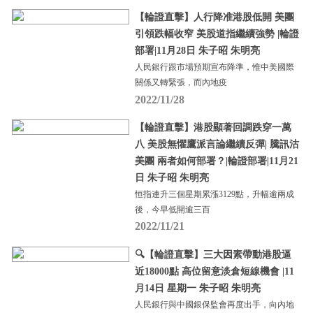
【輪證直擊】人行降准港股低開 美團
引領跌幅收窄 美股道指繼續強勢 |輪證
部署|11月28日 朱子昭 朱明亮
人民銀行跟市場預期宣布降準，惟中美國際
關係又轉緊張，而內地疫
2022/11/28
【輪證直擊】港股顯著回調跌穿一萬
八 美股無懼鷹派言論繼續反彈| 騰訊沽
美團 兩者如何部署？|輪證部署|11月21
日 朱子昭 朱明亮
恒指連升三個星期累漲3129點，升幅逾兩成
後，今早低開逾三百
2022/11/21
🔍【輪證直擊】三大因素帶動港股逼
近18000點 高位留意淡倉短線機會 |11
月14日 星期一 朱子昭 朱明亮
人民銀行與中國銀保監會再度出手，向內地