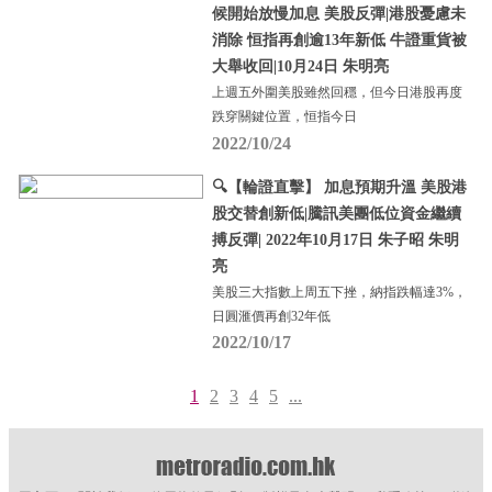
候開始放慢加息 美股反彈|港股憂慮未
消除 恒指再創逾13年新低 牛證重貨被
大舉收回|10月24日 朱明亮
上週五外圍美股雖然回穩，但今日港股再度
跌穿關鍵位置，恒指今日
2022/10/24
🔍【輪證直擊】 加息預期升溫 美股港
股交替創新低|騰訊美團低位資金繼續
搏反彈| 2022年10月17日 朱子昭 朱明
亮
美股三大指數上周五下挫，納指跌幅達3%，
日圓滙價再創32年低
2022/10/17
1
2
3
4
5
...