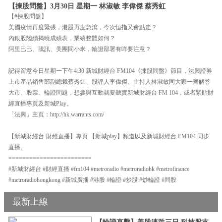
【揀股問盤】3月30日 星期一 林淑敏 李偉傑 蔡秀虹
【#揀股問盤】
美國疫情再度緊張，港股再度急瀉，今次恒指又會點走？
內銀股陸續揭曉成績表，業績整體如何？
阿里巴巴、騰訊、美團同小米，輪證部署有咩要注意？
記得留意今日星期一下午4:30 新城財經台 FM104《揀股問盤》節目，法興證券
上市產品銷售部副總裁蔡秀虹、股評人李偉傑、主持人林淑敏同大家一齊解答
大市、股票、輪證問題，想參與互動就要聽實新城財經台 FM 104，或者緊貼財
經直播專頁及新城Play。
「法興」主頁：http://hk.warrants.com/
【新城財經台-財經直播】專頁 【新城play】頻道以及新城財經台 FM104 同步
直播。
========================
#新城財經台 #財經直播 #fm104 #metroradio #metroradiohk #metrofinance
#metroradiohongkong #新城廣播 #港股 #輪證 #炒股 #炒輪證 #問股
最新上線