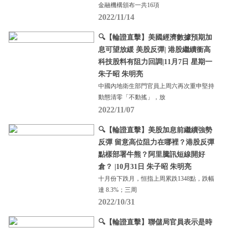
金融機構頒布一共16項
2022/11/14
🔍【輪證直擊】美國經濟數據預期加
息可望放緩 美股反彈| 港股繼續衝高
科技股料有阻力回調|11月7日 星期一
朱子昭 朱明亮
中國內地衛生部門官員上周六再次重申堅持
動態清零「不動搖」，放
2022/11/07
🔍【輪證直擊】美股加息前繼續強勢
反彈 留意高位阻力在哪裡？港股反彈
點樣部署牛熊？阿里騰訊短線開好
倉？ |10月31日 朱子昭 朱明亮
十月份下跌月，恒指上周累跌1348點，跌幅
達 8.3%；三周
2022/10/31
🔍【輪證直擊】聯儲局官員表示是時