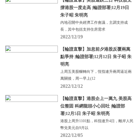
【輪證直擊】美股連跌三日 科技股支
撐港股一度走高 |輪證部署|12月19日
朱子昭 朱明亮
內地召開中央經濟工作會議，主調支持成
長，其中包括支持住房需求
2022/12/19
【輪證直擊】加息前夕港股反覆兩萬
點爭持 |輪證部署|12月12日 朱子昭 朱
明亮
上周五美股輾轉向下，恆指連升兩周逼近兩
萬關後，周一早上(12
2022/12/12
【輪證直擊】港股企上一萬九 美股高
位整固 科網龍頭小心回吐 |輪證部
署|12月5日 朱子昭 朱明亮
港股上周升1101點，科指連升4日，離岸人民
幣兌美元自9月以
2022/12/05