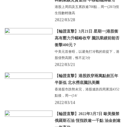
科網業績見資金撈 中移動穩陣吸引
港股上周四及五累跌逾700點，周一(28/3)恆
生指數輕微高
2022/03/28
【輪證直擊】3月21日 星期一|港股衝
高有壓力升幅略收窄 騰訊業績前能否
衝擊400元？
中美元首會晤，以避免打冷戰的前提下，港
股借勢高開，惟不足5分
2022/03/21
【輪證直擊】港股跌穿兩萬點創五年
半新低 北水撈底騰訊美團
香港股市跌勢未完，港股連跌四周累瀉4352
點後，周一(14/
2022/03/14
【輪證直擊】2022年3月7日 歐美擬禁
俄羅斯石油 恆指跌逾一千點 油金創逾