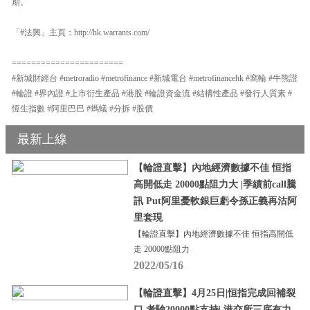
期。
「#法興」主頁：http://hk.warrants.com/
=======================
#新城財經台 #metroradio #metrofinance #新城電台 #metrofinancehk #窩輪 #牛熊證
#輪證 #界內證 #上市衍生產品 #港股 #輪證資金流 #結構性產品 #發行人質素 #
恆生指數 #阿里巴巴 #螞蟻 #分拆 #股價
最新上線
【輪證直擊】內地經濟數據不佳 恒指
高開低走 20000點阻力大 |季績前call騰
訊 Put阿里憂軟銀巨虧令孫正義再沽阿
里套現
【輪證直擊】內地經濟數據不佳 恒指高開低
走 20000點阻力
2022/05/16
【輪證直擊】4月25日|恒指完成回補裂
口 考驗20000點支持| 港交所三底有力