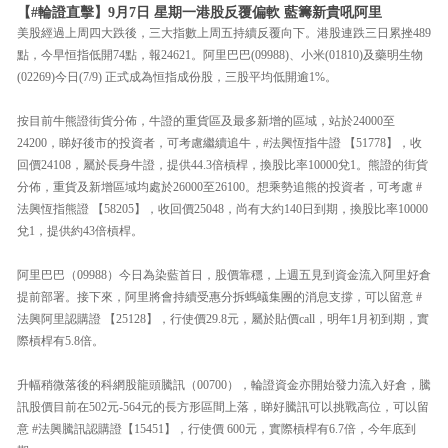
【#輪證直擊】9月7日 星期一港股反覆偏軟 藍籌新貴吼阿里
美股經過上周四大跌後，三大指數上周五持續反覆向下。港股連跌三日累挫489
點，今早恒指低開74點，報24621。阿里巴巴(09988)、小米(01810)及藥明生物
(02269)今日(7/9) 正式成為恒指成份股，三股平均低開逾1%。
按目前牛熊證街貨分佈，牛證的重貨區及最多新增的區域，站於24000至
24200，睇好後市的投資者，可考慮繼續追牛，#法興恆指牛證 【51778】，收
回價24108，屬於長身牛證，提供44.3倍槓桿，換股比率10000兌1。熊證的街貨
分佈，重貨及新增區域均處於26000至26100。想乘勢追熊的投資者，可考慮 #
法興恆指熊證 【58205】，收回價25048，尚有大約140日到期，換股比率10000
兌1，提供約43倍槓桿。
阿里巴巴（09988）今日為染藍首日，股價靠穩，上週五見到資金流入阿里好倉
提前部署。接下來，阿里將會持續受惠分拆螞蟻集團的消息支撐，可以留意 #
法興阿里認購證 【25128】，行使價29.8元，屬於貼價call，明年1月初到期，實
際槓桿有5.8倍。
升幅稍微落後的科網股龍頭騰訊（00700），輪證資金亦開始發力流入好倉，騰
訊股價目前在502元-564元的長方形區間上落，睇好騰訊可以挑戰高位，可以留
意 #法興騰訊認購證【15451】，行使價 600元，實際槓桿有6.7倍，今年底到