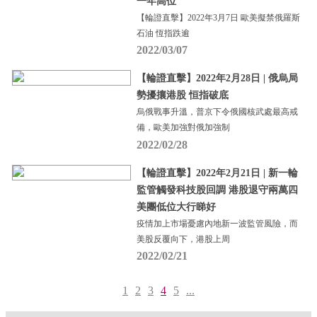
一年高位
【輪證直擊】2022年3月7日 歐美擬禁俄羅斯
石油 恆指跌逾
2022/03/07
【輪證直擊】2022年2月28日 | 俄烏局
勢擾攘港股 恒指破底
烏俄戰事升溫，普京下令俄國核武處最高戒
備，歐美加強對俄加強制
2022/02/28
【輪證直擊】2022年2月21日 | 新一輪
監管觸發科技股回調 港股退守兩萬四
美團低位大行睇好
疫情加上市場憂慮內地新一波監管風險，而
美股反覆向下，港股上周
2022/02/21
1
2
3
4
5
...