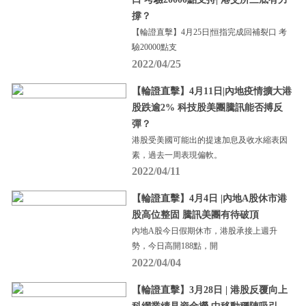
撐？
【輪證直擊】4月25日|恒指完成回補裂口 考
驗20000點支
2022/04/25
【輪證直擊】4月11日|內地疫情擴大港
股跌逾2% 科技股美團騰訊能否搏反
彈？
港股受美國可能出的提速加息及收水縮表因
素，過去一周表現偏軟。
2022/04/11
【輪證直擊】4月4日 |內地A股休市港
股高位整固 騰訊美團有待破頂
內地A股今日假期休市，港股承接上週升
勢，今日高開188點，開
2022/04/04
【輪證直擊】3月28日 | 港股反覆向上