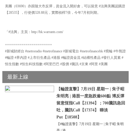
美團（03690）亦跟隨大市反彈，資金流入開好倉，可以留意 #法興美團認購證
【28535】，行使價328.88元，實際槓桿7倍，今年7月初到期。
「#法興」主頁：http://hk.warrants.com/
=======================
#新城財經台 #metroradio #metrofinance #新城電台 #metrofinancehk #窩輪 #牛熊證
#輪證 #界內證 #上市衍生產品 #港股 #輪證資金流 #結構性產品 #發行人質素 #
恒生指數 #恒生科技指數 #阿里巴巴 #股價 #騰訊 #京東 #阿里 #美團
最新上線
【輪證直擊】7月19日 星期一 | 朱子昭
朱明亮 | 港股一度急跌逾600點 博反彈
留意恆指Call【21394】；700騰訊急回
吐，騰訊Call【17374】 睇淡
Put【18508】
【#輪證直擊】7月19日 星期一 | 朱子昭 朱明
亮 | 港