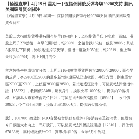
【輪證直擊】4月19日 星期一 | 恆指低開後反彈考驗29200支持 騰訊
美團吸引資金關注
【#輪證直擊】4月19日 星期一 | 恆指低開後反彈考驗29200支持 騰訊美團吸引
資金關注
美股三大指數期貨香港時間今朝早(19/4)向下，道指期貨早段下挫逾一百點。港
股上周升270點後，今早低開9點，報28960，之後曾跌162點，低見28806；其後
A股帶動下回勇，港股迅速掉頭反彈，恒指一度急升350點，報29319，重上50
天線(約29204)，再上1個月高位。
留意恆指牛熊證街貨分佈，上周五(16/4)熊證重貨區位於29800至29900，而今早
的反彈，令29100至29300的最多新增熊證區域已遭收回。牛證方面，則由重貨
區27000至27100，上移至28300至28500。若想追逐恆指牛，可留意#法興恆指牛
證 【65822】，收回價28468，屬長身牛，換股比率10000兌1，提供約39倍槓
桿。如認為大市有機會高位回吐，可留意 #法興恆指熊證 【69545】，收回價
29628，今年8月底到期，換股比率10000兌1，提供約47倍槓桿。
騰訊（00700）雖然旗下QQ音樂被官媒點名批評引導消費者重複消費，但股價
今日跟隨大市向上，睇好騰訊，可以留意 #法興騰訊認購證【12310】，行使價
676.38元，屬於輕微價外Call，實際槓桿10倍，今年6月中到期。