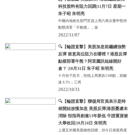
科技股料有阻力回調|11月7日 星期一
朱子昭 朱明亮
中國內地衛生部門官員上周六再次重申堅持
動態清零「不動搖」，放
2022/11/07
🔍【輪證直擊】美股加息前繼續強勢
反彈 留意高位阻力在哪裡？港股反彈
點樣部署牛熊？阿里騰訊短線開好
倉？ |10月31日 朱子昭 朱明亮
十月份下跌月，恒指上周累跌1348點，跌幅
達 8.3%；三周
2022/10/31
🔍【輪證直擊】聯儲局官員表示是時
候開始放慢加息 美股反彈|港股憂慮未
消除 恒指再創逾13年新低 牛證重貨被
大舉收回|10月24日 朱明亮
上週五外圍美股雖然回穩，但今日港股再度