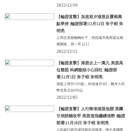
2022/12/19
【輪證直擊】加息前夕港股反覆兩萬
點爭持 |輪證部署|12月12日 朱子昭 朱
明亮
上周五美股輾轉向下，恆指連升兩周逼近兩
萬關後，周一早上(12
2022/12/12
【輪證直擊】港股企上一萬九 美股高
位整固 科網龍頭小心回吐 |輪證部
署|12月5日 朱子昭 朱明亮
港股上周升1101點，科指連升4日，離岸人民
幣兌美元自9月以
2022/12/05
【輪證直擊】人行降准港股低開 美團
引領跌幅收窄 美股道指繼續強勢 |輪證
部署|11月28日 朱子昭 朱明亮
人民銀行跟市場預期宣布降準，惟中美國際