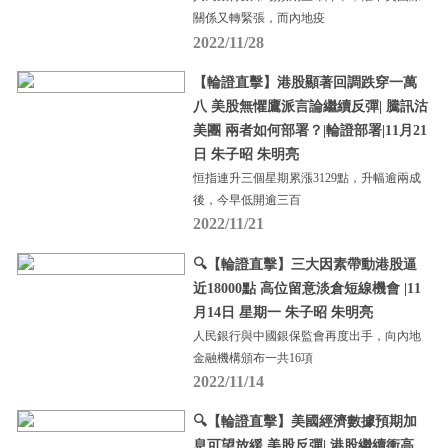
關係又轉緊張，而內地疫
2022/11/28
【輪證直擊】港股顯著回調跌穿一萬
八 美股無懼鷹派言論繼續反彈| 騰訊沽
美團 兩者如何部署？|輪證部署|11月21
日 朱子昭 朱明亮
恒指連升三個星期累漲3129點，升幅逾兩成
後，今早低開逾三百
2022/11/21
🔍【輪證直擊】三大因素帶動港股逼
近18000點 高位留意淡倉短線機會 |11
月14日 星期一 朱子昭 朱明亮
人民銀行與中國銀保監會再度出手，向內地
金融機構頒布一共16項
2022/11/14
🔍【輪證直擊】美國經濟數據預期加
息可望放緩 美股反彈| 港股繼續衝高