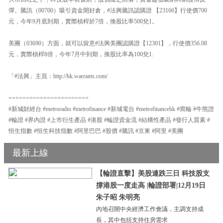
彈。騰訊（00700）吸引資金開好倉，#法興騰訊認購證 【23166】行使價700
元，今年9月底到期，實際槓桿於7倍，換股比率500兌1。
美團（03690）方面，就可以留意#法興美團認購證【12301】，行使價356.08
元，實際槓桿8倍，今年7月中到期，換股比率為100兌1.
「#法興」主頁：http://hk.warrants.com/
=======================
#新城財經台 #metroradio #metrofinance #新城電台 #metrofinancehk #窩輪 #牛熊證
#輪證 #界內證 #上市衍生產品 #港股 #輪證資金流 #結構性產品 #發行人質素 #
恒生指數 #恒生科技指數 #阿里巴巴 #股價 #騰訊 #京東 #阿里 #美團
最新上線
【輪證直擊】美股連跌三日 科技股支
撐港股一度走高 |輪證部署|12月19日
朱子昭 朱明亮
內地召開中央經濟工作會議，主調支持成
長，其中包括支持住房需求