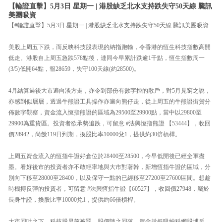
【輪證直擊】5月3日 星期一 | 港股缺乏北水支持跌失守50天線 騰訊
美團吸資
【#輪證直擊】5月3日 星期一 | 港股缺乏北水支持跌失守50天線 騰訊美團吸資
美股上周五下跌，而反映科技股表現的納指跑輸，令香港的恆生科技指數高開
低走。港股自上周五急跌578點後，連同今早累計跌逾1千點，恆生指數周一
(3/5)低開64點，報28659，失守100天線(約28500)。
4月結算過後大市遍向淡方走，亦令到部份有數字控的散戶，對5月見窮之說，
亦感到似層層，透過牛熊證工具操作亦遍向熊仔走，從上周五的牛熊證街貨分
佈數字觀察，資金流入恆指熊證的區域為29500至29900點，當中以29800至
29900為重貨區。投資者欲承勢追跌，可留意 #法興恆指熊證 【53444】，收回
價28942，尚餘119日到期，換股比率10000兌1，提供約30倍槓桿。
上周五資金流入的恆指牛證好倉位於28400至28500，今早低開後已經全軍盡
墨。看好後市的投資者亦不敢輕率地與大市對著幹，新增恆指牛證的區域，分
別向下移至28000至28400，以及保守一點的已經移至27200至27600區間。想趁
時機搏反彈的投資者，可留意 #法興恆指牛證【60527】，收回價27948，屬於
長身牛證，換股比率10000兌1，提供約66倍槓桿。
大市回吐之下，科技股早前被罰，股價隨之回落，資金趁低吸納科網股博反