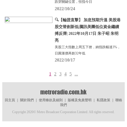
跌穿關鍵位置，恒指今日
2022/10/24
🔍【輪證直擊】 加息預期升溫 美股港
股交替創新低|騰訊美團低位資金繼續
搏反彈| 2022年10月17日 朱子昭 朱明
亮
美股三大指數上周五下挫，納指跌幅達3%，
日圓滙價再創32年低
2022/10/17
1
2
3
4
5
...
回主頁
｜
關於我們
｜
使用條款及細則
｜
版權及免責聲明
｜
私隱政策
｜
聯絡
我們
Copyright 2020© Metro Broadcast Corporation Limited. All rights reserved.