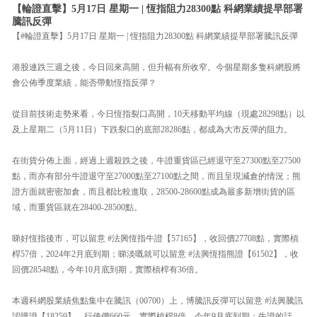
【輪證直擊】5月17日 星期一 | 恆指阻力28300點 科網業績提早部署
騰訊反彈
【#輪證直擊】5月17日 星期一 | 恆指阻力28300點 科網業績提早部署騰訊反彈
港股連跌三週之後，今日回來高開，但升幅有所收窄。今個星期多隻科網股將
會公佈季度業績，能否帶動恆指反彈？
從目前技術走勢來看，今日恆指裂口高開，10天移動平均線（現處28298點）以
及上星期二（5月11日）下跌裂口的底部28286點，都成為大市反彈的阻力。
在街貨分佈上面，經過上週殺跌之後，牛證重貨區已經退守至27300點至27500
點，而亦有部分牛證退守至27000點至27100點之間，而且呈現減倉的情況；熊
證方面就密密加倉，而且都比較進取，28500-28600點成為最多新增街貨的區
域，而重貨區就在28400-28500點。
睇好恆指後市，可以留意 #法興恆指牛證【57165】，收回價27708點，實際槓
桿57倍，2024年2月底到期；睇淡嘅就可以留意 #法興恆指熊證【61502】，收
回價28548點，今年10月底到期，實際槓桿有36倍。
本週科網股業績焦點集中在騰訊（00700）上，博騰訊反彈可以留意 #法興騰訊
認購證【18259】，行使價660元，實際槓桿8倍，今年9月底到期；牛證的話，