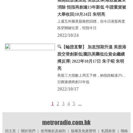
候開始放慢加息 美股反彈|港股憂慮未
消除 恒指再創逾13年新低 牛證重貨被
大舉收回|10月24日 朱明亮
上週五外圍美股雖然回穩，但今日港股再度
跌穿關鍵位置，恒指今日
2022/10/24
🔍【輪證直擊】 加息預期升溫 美股港
股交替創新低|騰訊美團低位資金繼續
搏反彈| 2022年10月17日 朱子昭 朱明
亮
美股三大指數上周五下挫，納指跌幅達3%，
日圓滙價再創32年低
2022/10/17
1
2
3
4
5
...
回主頁
｜
關於我們
｜
使用條款及細則
｜
版權及免責聲明
｜
私隱政策
｜
聯絡