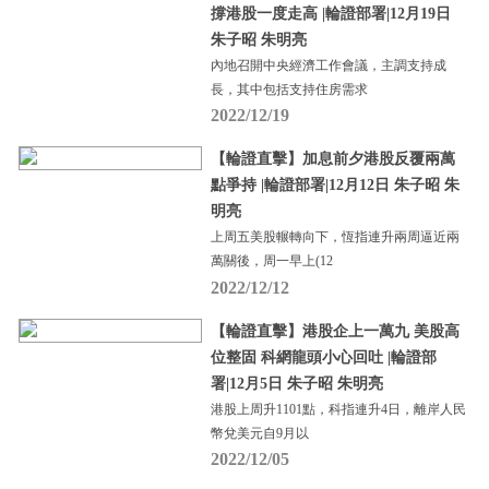
撐港股一度走高 |輪證部署|12月19日
朱子昭 朱明亮
內地召開中央經濟工作會議，主調支持成
長，其中包括支持住房需求
2022/12/19
【輪證直擊】加息前夕港股反覆兩萬
點爭持 |輪證部署|12月12日 朱子昭 朱
明亮
上周五美股輾轉向下，恆指連升兩周逼近兩
萬關後，周一早上(12
2022/12/12
【輪證直擊】港股企上一萬九 美股高
位整固 科網龍頭小心回吐 |輪證部
署|12月5日 朱子昭 朱明亮
港股上周升1101點，科指連升4日，離岸人民
幣兌美元自9月以
2022/12/05