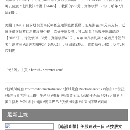
可以留意 #法興騰訊牛證【61466】，收回價562元，實際槓桿13.5倍，明年2月
底到期。
美團（3690）目前股價因為反壟斷立項調查而受壓，但短期在240元有支持，近
日股價跟隨整個科網板塊企穩，睇好美團反彈，可以留意 #法興美團認購證
【26062】，行使價261.08元，實際槓桿4.9倍，今年10月初到期；或者用牛證部
署可以留意 #法興美團牛證【60602】，收回價230元，實際槓桿8.4倍，明年2月
底到期。
「#法興」主頁：http://hk.warrants.com/
=======================
#新城財經台 #metroradio #metrofinance #新城電台 #metrofinancehk #窩輪 #牛熊證
#輪證 #界內證 #上市衍生產品 #港股 #輪證資金流 #結構性產品 #發行人質素 #
恒生指數 #恒生科技指數 #阿里巴巴 #股價 #騰訊 #京東 #阿里 #美團
最新上線
【輪證直擊】美股連跌三日 科技股支