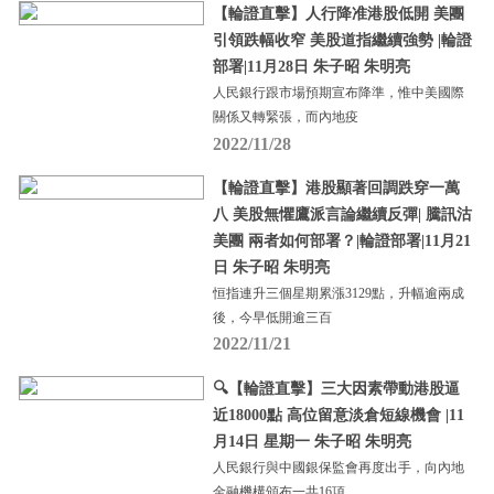
【輪證直擊】人行降准港股低開 美團
引領跌幅收窄 美股道指繼續強勢 |輪證
部署|11月28日 朱子昭 朱明亮
人民銀行跟市場預期宣布降準，惟中美國際
關係又轉緊張，而內地疫
2022/11/28
【輪證直擊】港股顯著回調跌穿一萬
八 美股無懼鷹派言論繼續反彈| 騰訊沽
美團 兩者如何部署？|輪證部署|11月21
日 朱子昭 朱明亮
恒指連升三個星期累漲3129點，升幅逾兩成
後，今早低開逾三百
2022/11/21
🔍【輪證直擊】三大因素帶動港股逼
近18000點 高位留意淡倉短線機會 |11
月14日 星期一 朱子昭 朱明亮
人民銀行與中國銀保監會再度出手，向內地
金融機構頒布一共16項