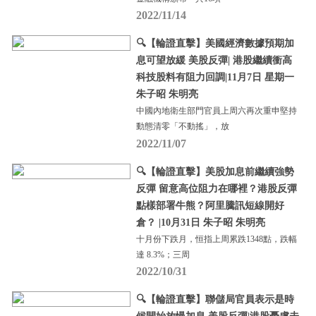
2022/11/14
🔍【輪證直擊】美國經濟數據預期加
息可望放緩 美股反彈| 港股繼續衝高
科技股料有阻力回調|11月7日 星期一
朱子昭 朱明亮
中國內地衛生部門官員上周六再次重申堅持
動態清零「不動搖」，放
2022/11/07
🔍【輪證直擊】美股加息前繼續強勢
反彈 留意高位阻力在哪裡？港股反彈
點樣部署牛熊？阿里騰訊短線開好
倉？ |10月31日 朱子昭 朱明亮
十月份下跌月，恒指上周累跌1348點，跌幅
達 8.3%；三周
2022/10/31
🔍【輪證直擊】聯儲局官員表示是時