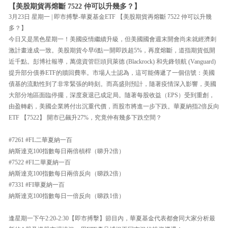
【美股期貨再熔斷 7522 仲可以升幾多？】
3月23日 星期一 | 即市搏擊-華夏基金ETF 【美股期貨再熔斷 7522 仲可以升幾
多？】
今日又是黑色星期一！美國疫情繼續升級，但美國國會週末開會尚未就經濟刺
激計畫達成一致。美股期貨今早6點一開即跌超5%，再度熔斷，道指期貨低開
近千點。彭博社報導，萬億資管巨頭貝萊德 (Blackrock) 和先鋒領航 (Vanguard)
提升部分債券ETF的贖回費率。市場人士認為，這可能傳遞了一個信號：美國
債基的流動性到了非常緊張的時刻。而高盛則預計，隨著疫情深入影響，美國
大部分地區面臨停擺，深度衰退已成定局。隨著每股收益（EPS）受到重創，
由盈轉虧，美國企業將付出沉重代價，而股市將進一步下跌。華夏納指2倍反向
ETF 【7522】 開市已飆升27%，究竟仲有幾多下跌空間？
#7261 #FL二華夏納一百
納斯達克100指數每日兩倍槓桿（睇升2倍）
#7522 #FI二華夏納一百
納斯達克100指數每日兩倍反向（睇跌2倍）
#7331 #FI華夏納一百
納斯達克100指數每日一倍反向（睇跌1倍）
逢星期一下午2:20-2:30【即市搏擊】節目內，華夏基金代表都會同大家分析最