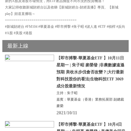
新的A股及港股市場情況，用ETF產品捕捉不同市況的投資機遇！
大家記得收聽新城財經台以及收睇【新城財經台-財經直播】專頁、【新城
play】頻道直播啦～
===================================
#新城財經台 #FM104 #華夏基金 #即市搏擊 #朱子昭 #諸人進 #ETF #槓桿 #反向
#A股 #美股 #港股
最新上線
【即市搏擊-華夏基金ETF 】10月11日
星期一 | 朱子昭 麥榮發 |非農數據遠遜
預期 美收水步伐會否改變？|大行最新
對科技股份的看法|生物科技ETF 3069
成分股最新情況
主持：朱子昭
嘉賓：華夏基金（香港）業務拓展部 副總裁
麥榮
2021/10/11
【即市搏擊-華夏基金ETF 】10月4日