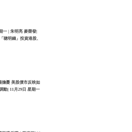
期一 | 朱明亮 麥榮發|
貼「聰明錢」投資港股、
場擔憂 美股債市反映如
動| 11月29日 星期一