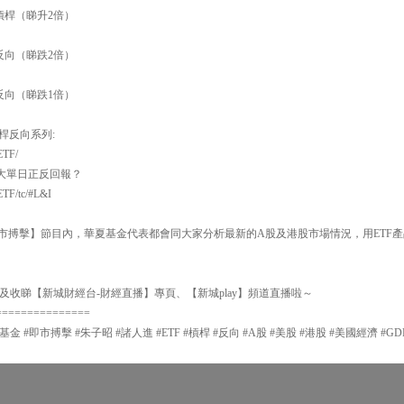
槓桿（睇升2倍）
反向（睇跌2倍）
反向（睇跌1倍）
 槓桿反向系列:
ETF/
倍大單日正反回報？
ETF/tc/#L&I
30【即市搏擊】節目內，華夏基金代表都會同大家分析最新的A股及港股市場情況，用ET
及收睇【新城財經台-財經直播】專頁、【新城play】頻道直播啦～
===============
基金 #即市搏擊 #朱子昭 #諸人進 #ETF #槓桿 #反向 #A股 #美股 #港股 #美國經濟 #GD