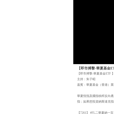
【即市搏擊-華夏基金ET
【即市搏擊-華夏基金ETF 】6
主持：朱子昭
嘉賓：華夏基金（香港）業
華夏恆指及國指槓桿反向產品包括
指；如果想投資納斯達克指
【7261】 #FL二華夏納一百