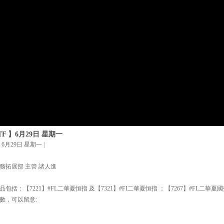
F 】6月29日 星期一
月29日 星期一 |
務拓展部 主管 諸人進
：【7221】#FL二華夏恒指 及【7321】#FI二華夏恒指 ；【7267】#FL二華夏國指
數，可以留意: