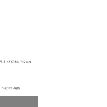
F產品捕捉不同市況的投資機
P #科技股 #納指