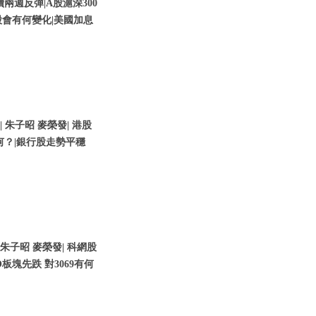
兩週反彈|A股滬深300
會有何變化|美國加息
| 朱子昭 麥榮發| 港股
何？|銀行股走勢平穩
 朱子昭 麥榮發| 科網股
O板塊先跌 對3069有何