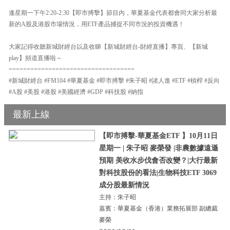
逢星期一下午2:20-2:30【即市搏擊】節目內，華夏基金代表都會同大家分析最
新的A股及港股市場情況，用ETF產品捕捉不同市況的投資機遇！
大家記得收聽新城財經台以及收睇【新城財經台-財經直播】專頁、【新城
play】頻道直播啦～
===================================
#新城財經台 #FM104 #華夏基金 #即市搏擊 #朱子昭 #諸人進 #ETF #槓桿 #反向
#A股 #美股 #港股 #美國經濟 #GDP #科技股 #納指
最新上線
【即市搏擊-華夏基金ETF 】10月11日
星期一 | 朱子昭 麥榮發 |非農數據遠遜
預期 美收水步伐會否改變？|大行最新
對科技股份的看法|生物科技ETF 3069
成分股最新情況
主持：朱子昭
嘉賓：華夏基金（香港）業務拓展部 副總裁
麥榮