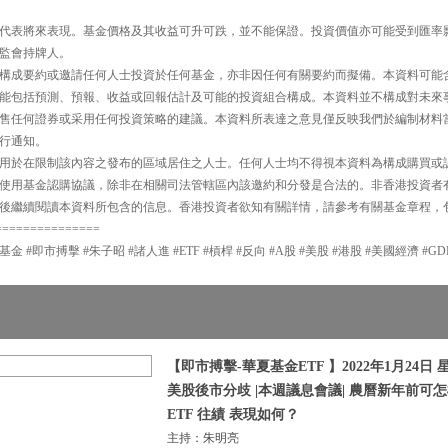
代表將來表現。基金價格及其收益可升可跌，並不能保證。投資價值亦可能受到匯率
監會持牌人。
構成要約或邀請任何人士投資於任何基金，亦非因任何有關要約而擬備。本資料可能
能包括預測、預報、收益或回報估計及可能的投資組合構成。本資料並不構成對未來
售任何證券或采用任何投資策略的建議。本資料所表達之意見僅反映我們於編制材料
行通知。
用於在限制該內容之發布的區域居住之人士。任何人士均不得視本資料為構成購買或
使用基金認購協議，除非在相關司法管轄區內該邀約和分發是合法的。非香港投資者
後繼續閱讀本資料所包含的信息。香港投資者欲知有關詳情，請參考有關基金章程，
===============
夏基金 #即市搏擊 #朱子昭 #諸人進 #ETF #槓桿 #反向 #A股 #美股 #港股 #美國經濟 #G
【即市搏擊-華夏基金ETF 】2022年1月24日 星
美股後市分歧 |本週議息會議| 農曆新年前可怎
ETF 往績 表現如何？
主持：朱明亮