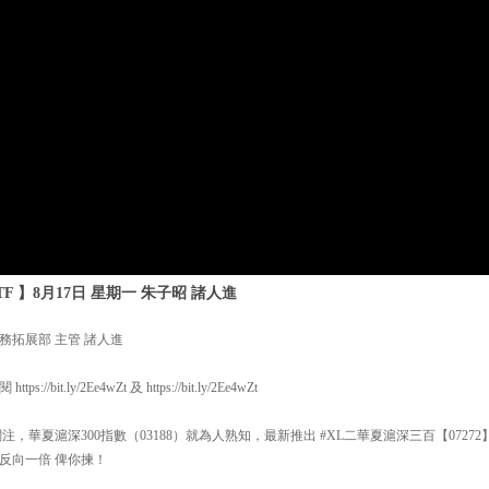
F 】8月17日 星期一 朱子昭 諸人進
務拓展部 主管 諸人進
it.ly/2Ee4wZt 及 https://bit.ly/2Ee4wZt
注，華夏滬深300指數（03188）就為人熟知，最新推出 #XL二華夏滬深三百【07272
及 反向一倍 俾你揀！