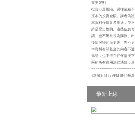
重要聲明
投資涉及風險。過往業績不
原本的投資金額。講者為證
本資料僅供參考用途，並不
綷是歷史性的。這些信息可
議、也不應被視為購買、出
後情況變化而更改，恕不另
本資料有關基金的內容不適
邀請，也不得在任何情況下
區的所有適用法律法規，然
====================
#新城財經台 #FM104 #華
最新上線