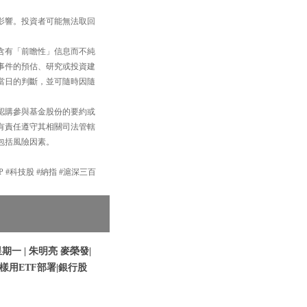
影響。投資者可能無法取回
含有「前瞻性」信息而不純
事件的預估、研究或投資建
當日的判斷，並可隨時因隨
認購參與基金股份的要約或
有責任遵守其相關司法管轄
包括風險因素。
DP #科技股 #納指 #滬深三百
期一 | 朱明亮 麥榮發|
樣用ETF部署|銀行股