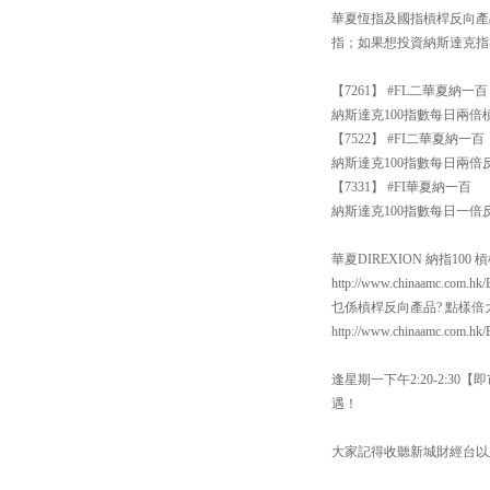
華夏恆指及國指槓桿反向產品包括
指；如果想投資納斯達克指
【7261】 #FL二華夏納一百
納斯達克100指數每日兩倍
【7522】 #FI二華夏納一百
納斯達克100指數每日兩倍
【7331】 #FI華夏納一百
納斯達克100指數每日一倍
華夏DIREXION 納指100
http://www.chinaamc.com.hk/
乜係槓桿反向產品? 點樣
http://www.chinaamc.com.hk/
逢星期一下午2:20-2:
遇！
大家記得收聽新城財經台以