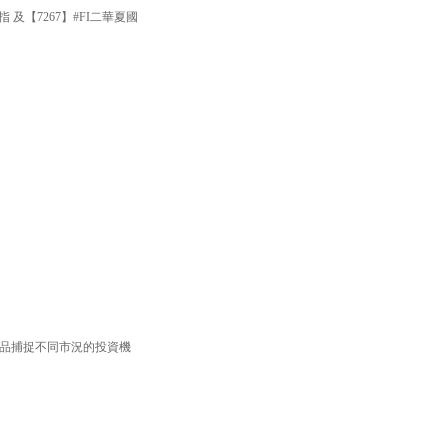
 及【7267】#FI二華夏國
F產品捕捉不同市況的投資機