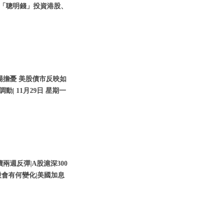
貼「聰明錢」投資港股、
場擔憂 美股債市反映如
動| 11月29日 星期一
兩週反彈|A股滬深300
會有何變化|美國加息