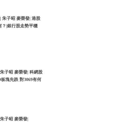
| 朱子昭 麥榮發| 港股
何？|銀行股走勢平穩
 朱子昭 麥榮發| 科網股
O板塊先跌 對3069有何
 朱子昭 麥榮發|