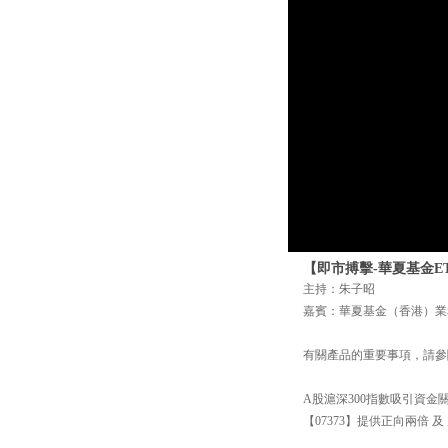
【即市搏擊-華夏基金ET
主持：朱子昭
嘉賓：華夏基金（香港）業
有關產品的重要事項，請參閱 https://b
A股滬深300指數吸引資金關
【07373】提供正向兩倍 