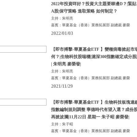
2022年投資咩好？投資大主題要睇邊D？|緊
A股|保守策略 進取策略 如何制定？
主持：朱明亮
嘉賓：華夏基金（香港）業務拓展部 副總裁 麥榮
2022/01/03
【即市搏擊-華夏基金ETF 】變種病毒掀起市
何？|生物科技股喘穩|滬深300指數確定成分股調
| 朱明亮 麥榮發|
主持：朱明亮
嘉賓：華夏基金（香港）業務拓展部 副總裁 麥榮
2021/11/29
【即市搏擊-華夏基金ETF 】生物科技板塊連續
指數編制規則調整 寧德時代有望入選？成份股
再掀波瀾|11月22日 星期一 朱子昭 麥榮發|
主持：朱子昭
嘉賓：華夏基金（香港）業務拓展部 副總裁 麥榮