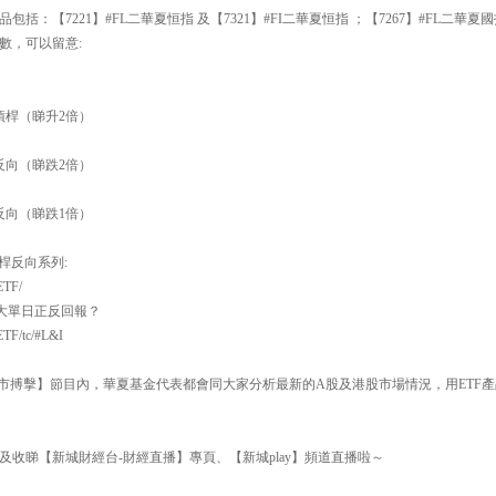
：【7221】#FL二華夏恒指 及【7321】#FI二華夏恒指 ；【7267】#FL二華夏國指
數，可以留意:
槓桿（睇升2倍）
反向（睇跌2倍）
反向（睇跌1倍）
 槓桿反向系列:
ETF/
倍大單日正反回報？
ETF/tc/#L&I
30【即市搏擊】節目內，華夏基金代表都會同大家分析最新的A股及港股市場情況，用ET
及收睇【新城財經台-財經直播】專頁、【新城play】頻道直播啦～