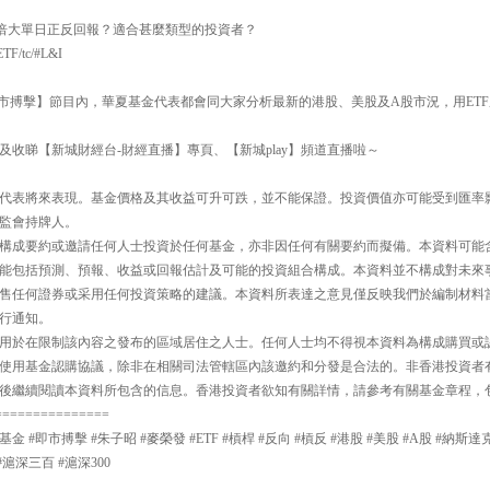
何倍大單日正反回報？適合甚麼類型的投資者？
ETF/tc/#L&I
30【即市搏擊】節目內，華夏基金代表都會同大家分析最新的港股、美股及A股市況，用E
及收睇【新城財經台-財經直播】專頁、【新城play】頻道直播啦～
代表將來表現。基金價格及其收益可升可跌，並不能保證。投資價值亦可能受到匯率
監會持牌人。
構成要約或邀請任何人士投資於任何基金，亦非因任何有關要約而擬備。本資料可能
能包括預測、預報、收益或回報估計及可能的投資組合構成。本資料並不構成對未來
售任何證券或采用任何投資策略的建議。本資料所表達之意見僅反映我們於編制材料
行通知。
用於在限制該內容之發布的區域居住之人士。任何人士均不得視本資料為構成購買或
使用基金認購協議，除非在相關司法管轄區內該邀約和分發是合法的。非香港投資者
後繼續閱讀本資料所包含的信息。香港投資者欲知有關詳情，請參考有關基金章程，
===============
夏基金 #即市搏擊 #朱子昭 #麥榮發 #ETF #槓桿 #反向 #槓反 #港股 #美股 #A股 #納斯
#滬深三百 #滬深300