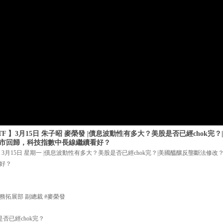
F 】3月15日 朱子昭 麥榮發 |債息波動性有多大？美股是否已經chok完
上市回歸，科技指數中長線繼續看好？
】3月15日 星期一 |債息波動性有多大？美股是否已經chok完？|美國醞釀反壟斷法修
好？
拓展部 副總裁 #麥榮發
否已經chok完？