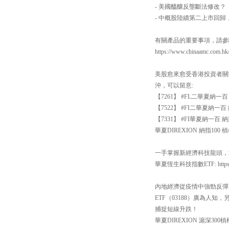
- 美國醞釀反壟斷法修改？
- 中概股陸續第二上市回
有關產品的重要事項，請參閱 https:
https://www.chinaamc.com.h
美股愈來愈受香港投資者關
沖，可以留意:
【7261】 #FL二華夏納
【7522】 #FI二華夏納
【7331】 #FI華夏納一
華夏DIREXION 納指100 槓桿反向
一手掌握新經濟科技龍頭，涵
華夏恆生科技指數ETF: https://ww
內地經濟從疫情中強勁反彈
ETF（03188）廣為人知
捕捉短線升跌！
華夏DIREXION 滬深300槓桿反向系