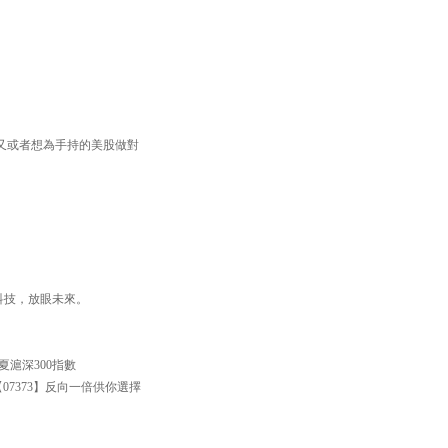
又或者想為手持的美股做對
焦科技，放眼未來。
滬深300指數
【07373】反向一倍供你選擇