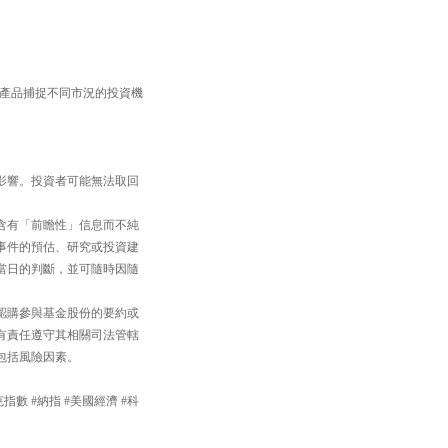
TF產品捕捉不同市況的投資機
影響。投資者可能無法取回
含有「前瞻性」信息而不純
事件的預估、研究或投資建
當日的判斷，並可隨時因隨
認購參與基金股份的要約或
有責任遵守其相關司法管轄
包括風險因素。
達克指數 #納指 #美國經濟 #科