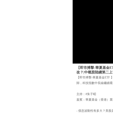
【即市搏擊-華夏基金ET
改？|中概股陸續第二
【即市搏擊-華夏基金ETF 
歸，科技指數中長線繼續看
主持：#朱子昭
嘉賓：華夏基金（香港）業務
- 債息波動性有多大？美股是