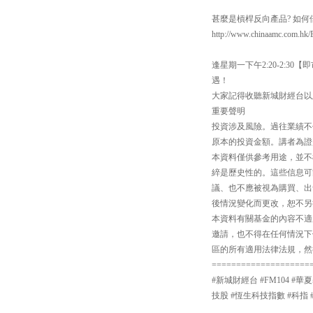
甚麼是槓桿反向產品? 如
http://www.chinaamc.com.hk/
逢星期一下午2:20-2:
遇！
大家記得收聽新城財經台以
重要聲明
投資涉及風險。過往業績不
原本的投資金額。講者為證
本資料僅供參考用途，並不
綷是歷史性的。這些信息可
議、也不應被視為購買、出
後情況變化而更改，恕不另
本資料有關基金的內容不適
邀請，也不得在任何情況下
區的所有適用法律法規，然
====================
#新城財經台 #FM104 #華
技股 #恆生科技指數 #科指 