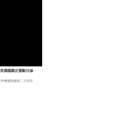
？|美國醞釀反壟斷法修
改？|中概股陸續第二上市回