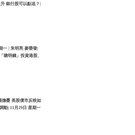
升 銀行股可以點追？|
期一 | 朱明亮 麥榮發|
貼「聰明錢」投資港股、
場擔憂 美股債市反映如
動| 11月29日 星期一