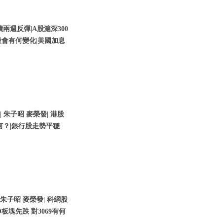
兩週反彈|A股滬深300
會有何變化|美國加息
| 朱子昭 麥榮發| 港股
何？|銀行股走勢平穩
 朱子昭 麥榮發| 科網股
O板塊先跌 對3069有何