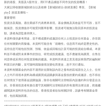
新的港股、美股及A股市況，用ETF產品捕捉不同市況的投資機遇！
大家記得收聽新城財經台以及收睇【新城財經台-財經直播】專頁、【新城
play】頻道直播啦～
重要聲明
投資涉及風險。過往業績不代表將來表現。基金價格及其收益可升可跌，並不
能保證。投資價值亦可能受到匯率影響。投資者可能無法取回原本的投資金
額。講者為證監會持牌人。
本資料僅供參考用途，並不構成要約或邀請任何人士投資於任何基金，亦非因
任何有關要約而擬備。本資料可能含有「前瞻性」信息而不純綷是歷史性的。
這些信息可能包括預測、預報、收益或回報估計及可能的投資組合構成。本資
料並不構成對未來事件的預估、研究或投資建議、也不應被視為購買、出售任
何證券或采用任何投資策略的建議。本資料所表達之意見僅反映我們於編制材
料當日的判斷，並可隨時因隨後情況變化而更改，恕不另行通知。
本資料有關基金的內容不適用於在限制該內容之發布的區域居住之人士。任何
人士均不得視本資料為構成購買或認購參與基金股份的要約或邀請，也不得在
任何情況下使用基金認購協議，除非在相關司法管轄區內該邀約和分發是合法
的。非香港投資者有責任遵守其相關司法管轄區的所有適用法律法規，然後繼
續閱讀本資料所包含的信息。香港投資者欲知有關詳情，請參考有關基金章
程，包括風險因素。
===================================