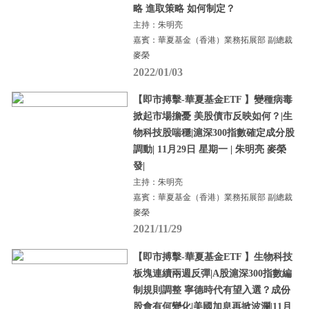
略 進取策略 如何制定？
主持：朱明亮
嘉賓：華夏基金（香港）業務拓展部 副總裁
麥榮
2022/01/03
【即市搏擊-華夏基金ETF 】變種病毒
掀起市場擔憂 美股債市反映如何？|生
物科技股喘穩|滬深300指數確定成分股
調動| 11月29日 星期一 | 朱明亮 麥榮
發|
主持：朱明亮
嘉賓：華夏基金（香港）業務拓展部 副總裁
麥榮
2021/11/29
【即市搏擊-華夏基金ETF 】生物科技
板塊連續兩週反彈|A股滬深300指數編
制規則調整 寧德時代有望入選？成份
股會有何變化|美國加息再掀波瀾|11月