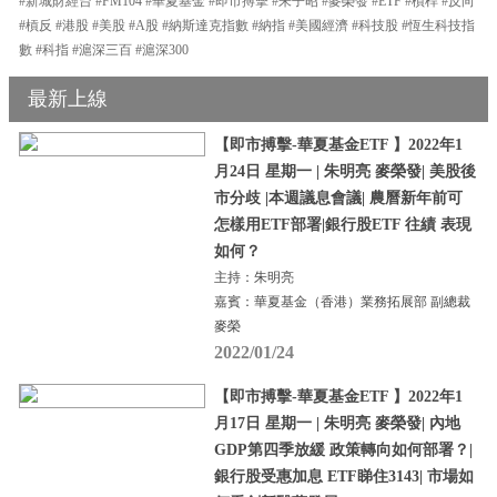
#新城財經台 #FM104 #華夏基金 #即市搏擊 #朱子昭 #麥榮發 #ETF #槓桿 #反向
#槓反 #港股 #美股 #A股 #納斯達克指數 #納指 #美國經濟 #科技股 #恆生科技指
數 #科指 #滬深三百 #滬深300
最新上線
【即市搏擊-華夏基金ETF 】2022年1
月24日 星期一 | 朱明亮 麥榮發| 美股後
市分歧 |本週議息會議| 農曆新年前可
怎樣用ETF部署|銀行股ETF 往績 表現
如何？
主持：朱明亮
嘉賓：華夏基金（香港）業務拓展部 副總裁
麥榮
2022/01/24
【即市搏擊-華夏基金ETF 】2022年1
月17日 星期一 | 朱明亮 麥榮發| 內地
GDP第四季放緩 政策轉向如何部署？|
銀行股受惠加息 ETF睇住3143| 市場如