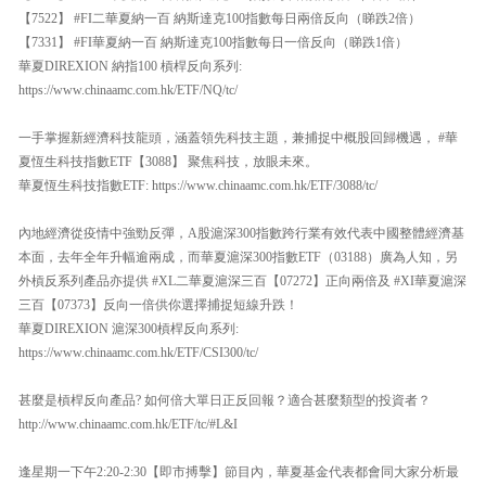
【7522】 #FI二華夏納一百 納斯達克100指數每日兩倍反向（睇跌2倍）
【7331】 #FI華夏納一百 納斯達克100指數每日一倍反向（睇跌1倍）
華夏DIREXION 納指100 槓桿反向系列:
https://www.chinaamc.com.hk/ETF/NQ/tc/
一手掌握新經濟科技龍頭，涵蓋領先科技主題，兼捕捉中概股回歸機遇， #華
夏恆生科技指數ETF【3088】 聚焦科技，放眼未來。
華夏恆生科技指數ETF: https://www.chinaamc.com.hk/ETF/3088/tc/
內地經濟從疫情中強勁反彈，A股滬深300指數跨行業有效代表中國整體經濟基
本面，去年全年升幅逾兩成，而華夏滬深300指數ETF（03188）廣為人知，另
外槓反系列產品亦提供 #XL二華夏滬深三百【07272】正向兩倍及 #XI華夏滬深
三百【07373】反向一倍供你選擇捕捉短線升跌！
華夏DIREXION 滬深300槓桿反向系列:
https://www.chinaamc.com.hk/ETF/CSI300/tc/
甚麼是槓桿反向產品? 如何倍大單日正反回報？適合甚麼類型的投資者？
http://www.chinaamc.com.hk/ETF/tc/#L&I
逢星期一下午2:20-2:30【即市搏擊】節目內，華夏基金代表都會同大家分析最