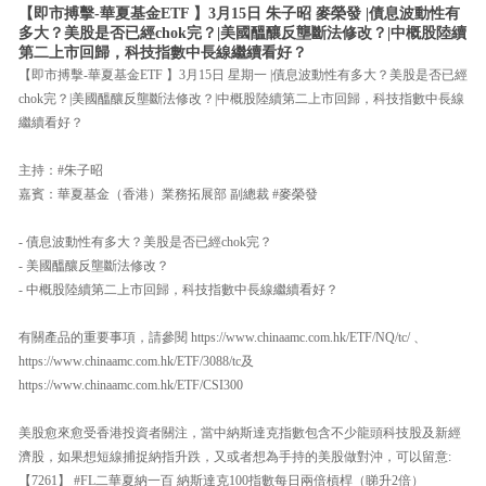
【即市搏擊-華夏基金ETF 】3月15日 朱子昭 麥榮發 |債息波動性有
多大？美股是否已經chok完？|美國醞釀反壟斷法修改？|中概股陸續
第二上市回歸，科技指數中長線繼續看好？
【即市搏擊-華夏基金ETF 】3月15日 星期一 |債息波動性有多大？美股是否已經
chok完？|美國醞釀反壟斷法修改？|中概股陸續第二上市回歸，科技指數中長線
繼續看好？
主持：#朱子昭
嘉賓：華夏基金（香港）業務拓展部 副總裁 #麥榮發
- 債息波動性有多大？美股是否已經chok完？
- 美國醞釀反壟斷法修改？
- 中概股陸續第二上市回歸，科技指數中長線繼續看好？
有關產品的重要事項，請參閱 https://www.chinaamc.com.hk/ETF/NQ/tc/ 、
https://www.chinaamc.com.hk/ETF/3088/tc及
https://www.chinaamc.com.hk/ETF/CSI300
美股愈來愈受香港投資者關注，當中納斯達克指數包含不少龍頭科技股及新經
濟股，如果想短線捕捉納指升跌，又或者想為手持的美股做對沖，可以留意:
【7261】 #FL二華夏納一百 納斯達克100指數每日兩倍槓桿（睇升2倍）