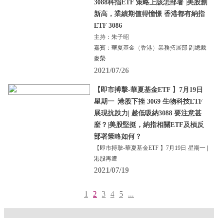
3088科指ETF 策略上該怎部署 |美股創
新高，業績期值得憧憬 香港都有納指
ETF 3086
主持：朱子昭
嘉賓：華夏基金（香港）業務拓展部 副總裁
麥榮
2021/07/26
【即市搏擊-華夏基金ETF 】7月19日
星期一 |港股下挫 3069 生物科技ETF
展現抗跌力| 趁低吸納3088 要注意甚
麼？|美股堅挺，納指相關ETF及槓反
部署策略如何？
【即市搏擊-華夏基金ETF 】7月19日 星期一 |
港股再遭
2021/07/19
1
2
3
4
5
...