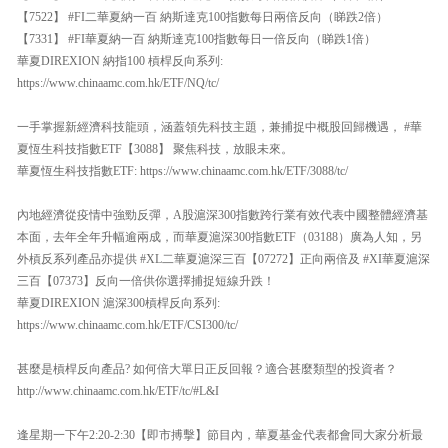
【7522】 #FI二華夏納一百 納斯達克100指數每日兩倍反向（睇跌2倍）
【7331】 #FI華夏納一百 納斯達克100指數每日一倍反向（睇跌1倍）
華夏DIREXION 納指100 槓桿反向系列:
https://www.chinaamc.com.hk/ETF/NQ/tc/
一手掌握新經濟科技龍頭，涵蓋領先科技主題，兼捕捉中概股回歸機遇， #華
夏恆生科技指數ETF【3088】 聚焦科技，放眼未來。
華夏恆生科技指數ETF: https://www.chinaamc.com.hk/ETF/3088/tc/
內地經濟從疫情中強勁反彈，A股滬深300指數跨行業有效代表中國整體經濟基
本面，去年全年升幅逾兩成，而華夏滬深300指數ETF（03188）廣為人知，另
外槓反系列產品亦提供 #XL二華夏滬深三百【07272】正向兩倍及 #XI華夏滬深
三百【07373】反向一倍供你選擇捕捉短線升跌！
華夏DIREXION 滬深300槓桿反向系列:
https://www.chinaamc.com.hk/ETF/CSI300/tc/
甚麼是槓桿反向產品? 如何倍大單日正反回報？適合甚麼類型的投資者？
http://www.chinaamc.com.hk/ETF/tc/#L&I
逢星期一下午2:20-2:30【即市搏擊】節目內，華夏基金代表都會同大家分析最