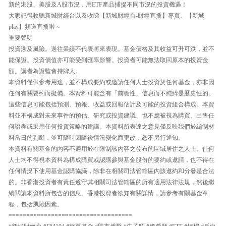
新的港股、美股及A股市況，用ETF產品捕捉不同市況的投資機遇！
大家記得收聽新城財經台以及收睇【新城財經台-財經直播】專頁、【新城
play】頻道直播啦～
重要聲明
投資涉及風險。過往業績不代表將來表現。基金價格及其收益可升可跌，並不
能保證。投資價值亦可能受到匯率影響。投資者可能無法取回原本的投資金
額。講者為證監會持牌人。
本資料僅供參考用途，並不構成要約或邀請任何人士投資於任何基金，亦非因
任何有關要約而擬備。本資料可能含有「前瞻性」信息而不純綷是歷史性的。
這些信息可能包括預測、預報、收益或回報估計及可能的投資組合構成。本資
料並不構成對未來事件的預估、研究或投資建議、也不應被視為購買、出售任
何證券或采用任何投資策略的建議。本資料所表達之意見僅反映我們於編制材
料當日的判斷，並可隨時因隨後情況變化而更改，恕不另行通知。
本資料有關基金的內容不適用於在限制該內容之發布的區域居住之人士。任何
人士均不得視本資料為構成購買或認購參與基金股份的要約或邀請，也不得在
任何情況下使用基金認購協議，除非在相關司法管轄區內該邀約和分發是合法
的。非香港投資者有責任遵守其相關司法管轄區的所有適用法律法規，然後繼
續閱讀本資料所包含的信息。香港投資者欲知有關詳情，請參考有關基金章
程，包括風險因素。
===================================