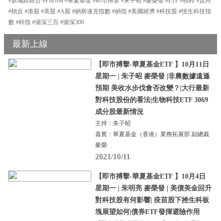
#新城財經台 #FM104 #華夏基金 #即市搏擊 #朱子昭 #麥榮發 #ETF #槓桿 #反向
#槓反 #港股 #美股 #A股 #納斯達克指數 #納指 #美國經濟 #科技股 #恆生科技指
數 #科指 #滬深三百 #滬深300
最新上線
【即市搏擊-華夏基金ETF 】10月11日
星期一 | 朱子昭 麥榮發 |非農數據遠遜
預期 美收水步伐會否改變？|大行最新
對科技股份的看法|生物科技ETF 3069
成分股最新情況
主持：朱子昭
嘉賓：華夏基金（香港）業務拓展部 副總裁
麥榮
2021/10/11
【即市搏擊-華夏基金ETF 】10月4日
星期一 | 朱明亮 麥榮發 | 美債美金回升
對科技股有何影響| 疫苗股下挫生科板
塊展望如何|債券ETF發揮避險作用