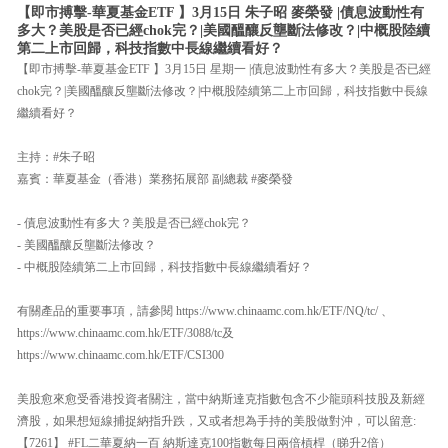
【即市搏擊-華夏基金ETF 】3月15日 朱子昭 麥榮發 |債息波動性有
多大？美股是否已經chok完？|美國醞釀反壟斷法修改？|中概股陸續
第二上市回歸，科技指數中長線繼續看好？
【即市搏擊-華夏基金ETF 】3月15日 星期一 |債息波動性有多大？美股是否已經
chok完？|美國醞釀反壟斷法修改？|中概股陸續第二上市回歸，科技指數中長線
繼續看好？
主持：#朱子昭
嘉賓：華夏基金（香港）業務拓展部 副總裁 #麥榮發
- 債息波動性有多大？美股是否已經chok完？
- 美國醞釀反壟斷法修改？
- 中概股陸續第二上市回歸，科技指數中長線繼續看好？
有關產品的重要事項，請參閱 https://www.chinaamc.com.hk/ETF/NQ/tc/ 、
https://www.chinaamc.com.hk/ETF/3088/tc及
https://www.chinaamc.com.hk/ETF/CSI300
美股愈來愈受香港投資者關注，當中納斯達克指數包含不少龍頭科技股及新經
濟股，如果想短線捕捉納指升跌，又或者想為手持的美股做對沖，可以留意:
【7261】 #FL二華夏納一百 納斯達克100指數每日兩倍槓桿（睇升2倍）