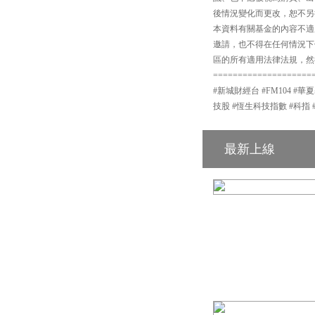
後情況變化而更改，恕不另
本資料有關基金的內容不適
邀請，也不得在任何情況下
區的所有適用法律法規，然
====================
#新城財經台 #FM104 #華
技股 #恆生科技指數 #科指 
最新上線