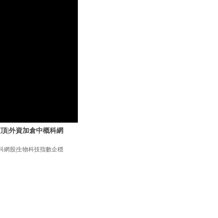
否破頂|外資加倉中概科網
中概科網股|生物科技指數企穩