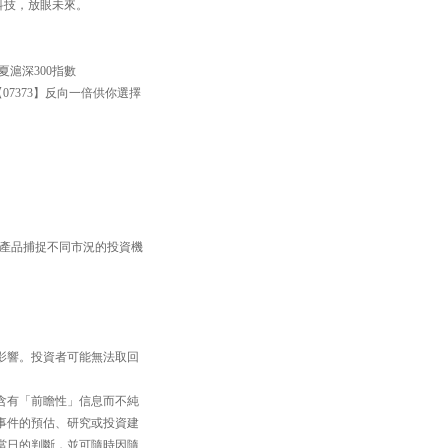
焦科技，放眼未來。
滬深300指數
【07373】反向一倍供你選擇
TF產品捕捉不同市況的投資機
影響。投資者可能無法取回
含有「前瞻性」信息而不純
事件的預估、研究或投資建
當日的判斷，並可隨時因隨