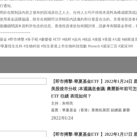
行通知。
用於在限制該內容之發布的區域居住之人士。任何人士均不得視本資料為構成購買或
使用基金認購協議，除非在相關司法管轄區內該邀約和分發是合法的。非香港投資者
後繼續閱讀本資料所包含的信息。香港投資者欲知有關詳情，請參考有關基金章程，
===============
夏基金 #即市搏擊 #朱子昭 #麥榮發 #ETF #槓桿 #反向 #槓反 #港股 #美股 #A股 #納斯
#華夏恆生生科 #生物科技 #恒生香港上市生物科技指數 #biotech #滬深三百 #滬深300
【即市搏擊-華夏基金ETF 】2022年1月24日 星
美股後市分歧 |本週議息會議| 農曆新年前可怎
ETF 往績 表現如何？
主持：朱明亮
嘉賓：華夏基金（香港）業務拓展部 副總裁 麥榮
2022/01/24
【即市搏擊-華夏基金ETF 】2022年1月17日 星