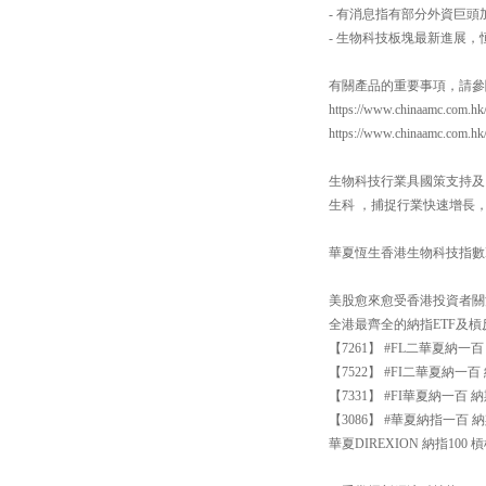
- 有消息指有部分外資巨
- 生物科技板塊最新進展，
有關產品的重要事項，請參
https://www.chinaamc.com.hk
https://www.chinaamc.com.h
生物科技行業具國策支持及
生科 ，捕捉行業快速增長
華夏恆生香港生物科技指數ETF：https
美股愈來愈受香港投資者關
全港最齊全的納指ETF及
【7261】 #FL二華夏納
【7522】 #FI二華夏納
【7331】 #FI華夏納一
【3086】 #華夏納指一百 納
華夏DIREXION 納指100 槓桿反向