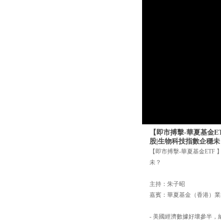
【即市搏擊-華夏基金ET
股|生物科技指數企穩未
【即市搏擊-華夏基金ETF 
未？
主持：朱子昭
嘉賓：華夏基金（香港）業
- 美國經濟數據好壞參半