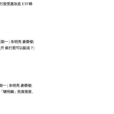
行股受惠加息 ETF睇
期一 | 朱明亮 麥榮發|
升 銀行股可以點追？|
期一 | 朱明亮 麥榮發|
貼「聰明錢」投資港股、