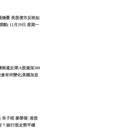
場擔憂 美股債市反映如
動| 11月29日 星期一
兩週反彈|A股滬深300
會有何變化|美國加息
| 朱子昭 麥榮發| 港股
何？|銀行股走勢平穩