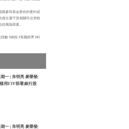
認購參與基金股份的要約或
有責任遵守其相關司法管轄
包括風險因素。
達克指數 #納指 #美國經濟 #科
期一 | 朱明亮 麥榮發|
樣用ETF部署|銀行股
期一 | 朱明亮 麥榮發|