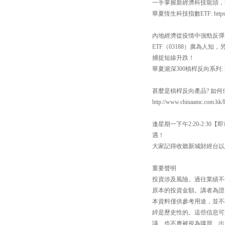
一手掌握新經濟科技龍頭，涵
華夏恆生科技指數ETF: https://ww
內地經濟從疫情中強勁反彈
ETF（03188）廣為人知
捕捉短線升跌！
華夏滬深300槓桿反向系列: https:
甚麼是槓桿反向產品? 如
http://www.chinaamc.com.hk/
逢星期一下午2:20-2:
遇！
大家記得收聽新城財經台以
重要聲明
投資涉及風險。過往業績不
原本的投資金額。講者為證
本資料僅供參考用途，並不
綷是歷史性的。這些信息可
議、也不應被視為購買、出