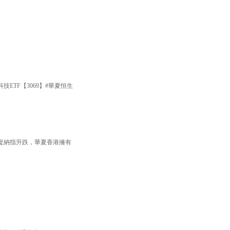
TF【3069】#華夏恒生
捉納指升跌，華夏香港擁有