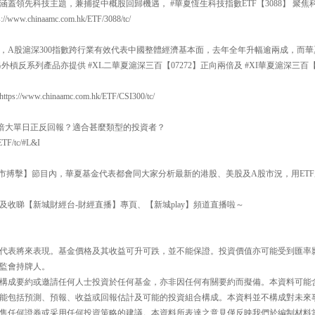
蓋領先科技主題，兼捕捉中概股回歸機遇， #華夏恆生科技指數ETF【3088】 聚
w.chinaamc.com.hk/ETF/3088/tc/
，A股滬深300指數跨行業有效代表中國整體經濟基本面，去年全年升幅逾兩成，而華夏
，另外槓反系列產品亦提供 #XL二華夏滬深三百【07272】正向兩倍及 #XI華夏滬深三百
//www.chinaamc.com.hk/ETF/CSI300/tc/
何倍大單日正反回報？適合甚麼類型的投資者？
ETF/tc/#L&I
30【即市搏擊】節目內，華夏基金代表都會同大家分析最新的港股、美股及A股市況，用E
及收睇【新城財經台-財經直播】專頁、【新城play】頻道直播啦～
代表將來表現。基金價格及其收益可升可跌，並不能保證。投資價值亦可能受到匯率
監會持牌人。
構成要約或邀請任何人士投資於任何基金，亦非因任何有關要約而擬備。本資料可能
能包括預測、預報、收益或回報估計及可能的投資組合構成。本資料並不構成對未來
售任何證券或采用任何投資策略的建議。本資料所表達之意見僅反映我們於編制材料