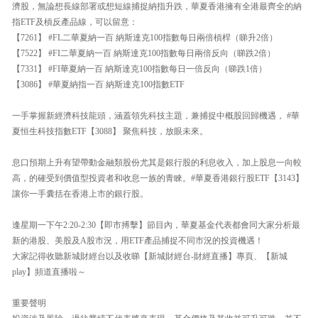
濟股，無論想長線部署或想短線捕捉納指升跌，華夏香港擁有全港最齊全的納
指ETF及槓反產品線，可以留意：
【7261】 #FL二華夏納一百 納斯達克100指數每日兩倍槓桿（睇升2倍）
【7522】 #FI二華夏納一百 納斯達克100指數每日兩倍反向（睇跌2倍）
【7331】 #FI華夏納一百 納斯達克100指數每日一倍反向（睇跌1倍）
【3086】 #華夏納指一百 納斯達克100指數ETF
一手掌握新經濟科技龍頭，涵蓋領先科技主題，兼捕捉中概股回歸機遇， #華
夏恒生科技指數ETF【3088】 聚焦科技，放眼未來。
息口預期上升有望帶動金融類股份尤其是銀行股的利息收入，加上股息一向較
高，的確受到價值型投資者和收息一族的青睞。#華夏香港銀行股ETF【3143】
讓你一手囊括在香港上市的銀行股。
逢星期一下午2:20-2:30【即市搏擊】節目內，華夏基金代表都會同大家分析最
新的港股、美股及A股市況，用ETF產品捕捉不同市況的投資機遇！
大家記得收聽新城財經台以及收睇【新城財經台-財經直播】專頁、【新城
play】頻道直播啦～
重要聲明