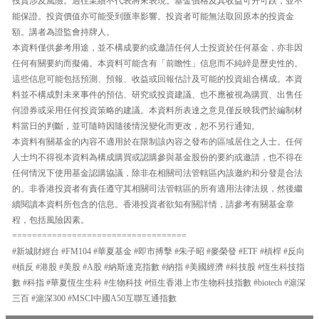
投資涉及風險。過往業績不代表將來表現。基金價格及其收益可升可跌，並不
能保證。投資價值亦可能受到匯率影響。投資者可能無法取回原本的投資金
額。講者為證監會持牌人。
本資料僅供參考用途，並不構成要約或邀請任何人士投資於任何基金，亦非因
任何有關要約而擬備。本資料可能含有「前瞻性」信息而不純綷是歷史性的。
這些信息可能包括預測、預報、收益或回報估計及可能的投資組合構成。本資
料並不構成對未來事件的預估、研究或投資建議、也不應被視為購買、出售任
何證券或采用任何投資策略的建議。本資料所表達之意見僅反映我們於編制材
料當日的判斷，並可隨時因隨後情況變化而更改，恕不另行通知。
本資料有關基金的內容不適用於在限制該內容之發布的區域居住之人士。任何
人士均不得視本資料為構成購買或認購參與基金股份的要約或邀請，也不得在
任何情況下使用基金認購協議，除非在相關司法管轄區內該邀約和分發是合法
的。非香港投資者有責任遵守其相關司法管轄區的所有適用法律法規，然後繼
續閱讀本資料所包含的信息。香港投資者欲知有關詳情，請參考有關基金章
程，包括風險因素。
===================================
#新城財經台 #FM104 #華夏基金 #即市搏擊 #朱子昭 #麥榮發 #ETF #槓桿 #反向
#槓反 #港股 #美股 #A股 #納斯達克指數 #納指 #美國經濟 #科技股 #恆生科技指
數 #科指 #華夏恆生生科 #生物科技 #恒生香港上市生物科技指數 #biotech #滬深
三百 #滬深300 #MSCI中國A50互聯互通指數