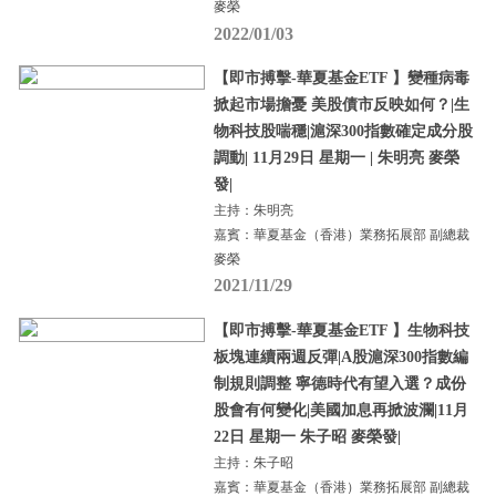
麥榮
2022/01/03
【即市搏擊-華夏基金ETF 】變種病毒
掀起市場擔憂 美股債市反映如何？|生
物科技股喘穩|滬深300指數確定成分股
調動| 11月29日 星期一 | 朱明亮 麥榮
發|
主持：朱明亮
嘉賓：華夏基金（香港）業務拓展部 副總裁
麥榮
2021/11/29
【即市搏擊-華夏基金ETF 】生物科技
板塊連續兩週反彈|A股滬深300指數編
制規則調整 寧德時代有望入選？成份
股會有何變化|美國加息再掀波瀾|11月
22日 星期一 朱子昭 麥榮發|
主持：朱子昭
嘉賓：華夏基金（香港）業務拓展部 副總裁