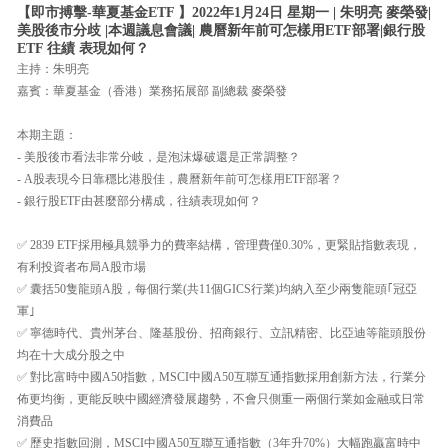
【即市搏擊-華夏基金ETF 】2022年1月24日 星期一 | 朱明亮 麥榮發|
美股後市分歧 |本週議息會議| 農曆新年前可怎樣用ETF部署|銀行股
ETF 往績 表現如何？
主持：朱明亮
嘉賓：華夏基金（香港）業務拓展部 副總裁 麥榮發
本期主題：
- 美股後市看法非常分岐，是泡沫爆破還是正常調整？
- A股表現今日靠穩比港股佳，農曆新年前可怎樣用ETF部署？
- 銀行股ETF由甚麼部分構成，往績表現如何？
✅ 2839 ETF採用極具競爭力的費率結構，管理費僅0.30%，更緊貼指數表現，
有利投資者布局A股市場
✅ 囊括50隻龍頭A股，每個行業(共11個GICS行業)均納入至少兩隻龍頭｢冠亞
軍｣
✅ 寧德時代、貴州茅台、隆基股份、招商銀行、立訊精密、比亞迪等龍頭股份
均在十大成分股之中
✅ 對比富時中國A50指數，MSCI中國A50互聯互通指數採用創新方法，行業分
佈更均衡，更能反映中國經濟發展趨勢，不會只側重一兩個行業如金融或日常
消費品
✅ 歷史指數回測，MSCI中國A50互聯互通指數（3年升70%）大幅跑贏富時中