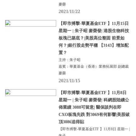
麥榮
2021/11/22
【即市搏擊-華夏基金ETF 】11月15日
星期一 | 朱子昭 麥榮發| 港股生物科技
板塊已築底？|美股高位整固 前景如
何？|銀行股走勢平穩 【3143】增加配
置？
主持：朱子昭
嘉賓：華夏基金（香港）業務拓展部 副總裁
麥榮
2021/11/15
【即市搏擊-華夏基金ETF 】11月8日
星期一 | 朱子昭 麥榮發| 科網股陸續公
佈業績 3088可留意| 醫保談判在即
CXO板塊先跌 對3069有何影響|美股破
頂3086追得貼
【即市搏擊-華夏基金ETF 】11月8日 星期一 |
朱子