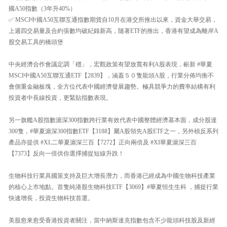
國A50指數（3年升40%）
✅ MSCI中國A50互聯互通指數期貨自10月在港交所推出以來，資金大舉交易，
上週四交易量及合約張數均破紀錄新高，隨著ETF的推出，香港有望成為離岸A
股交易工具的橋頭堡
中央經濟合作會議定調「穩」，宏觀政策有望放寬有利A股表現，嶄新 #華夏
MSCI中國A50互聯互通ETF【2839】，涵蓋５０隻龍頭A股，行業分佈均衡不
會側重金融板塊，全方位代表中國經濟發展趨勢。極具競爭力的費率結構有利
投資者中長線投資，更緊貼指數表現。
另一旗艦A股指數滬深300指數跨行業有效代表中國整體經濟基本面，成分股達
300隻，#華夏滬深300指數ETF【3188】屬A股領先A股ETF之一，另外槓反系列
產品亦提供 #XL二華夏滬深三百【7272】正向兩倍及 #XI華夏滬深三百
【7373】反向一倍供你選擇捕捉短線升跌！
生物科技行業具國策支持及巨大增長潛力，而香港已經成為中國生物科技產業
的核心上市地點。首隻純港股生物科技ETF【3069】#華夏恒生生科 ，捕捉行業
快速增長，投資生物科技首選。
美股愈來愈受香港投資者關注，當中納斯達克指數包含不少龍頭科技股及新經