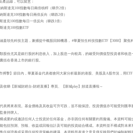
槓反產品線，可以留意：
一百 納斯達克100指數每日兩倍槓桿（睇升2倍）
一百 納斯達克100指數每日兩倍反向（睇跌2倍）
百 納斯達克100指數每日一倍反向（睇跌1倍）
斯達克100指數ETF
蓋領先科技主題，兼捕捉中概股回歸機遇， #華夏恒生科技指數ETF【3088】 聚
類股份尤其是銀行股的利息收入，加上股息一向較高，的確受到價值型投資者和收息
一手囊括在香港上市的銀行股。
30【即市搏擊】節目內，華夏基金代表都會同大家分析最新的港股、美股及A股市況，用E
及收睇【新城財經台-財經直播】專頁、【新城play】頻道直播啦～
代表將來表現。基金價格及其收益可升可跌，並不能保證。投資價值亦可能受到匯率
監會持牌人。
構成要約或邀請任何人士投資於任何基金，亦非因任何有關要約而擬備。本資料可能
能包括預測、預報、收益或回報估計及可能的投資組合構成。本資料並不構成對未來
售任何證券或采用任何投資策略的建議。本資料所表達之意見僅反映我們於編制材料