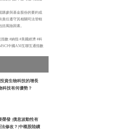
認購參與基金股份的要約或
有責任遵守其相關司法管轄
包括風險因素。
達克指數 #納指 #美國經濟 #科
#MSCI中國A50互聯互通指數
 | 投資生物科技的增長
署生物科技有何優勢？
 麥榮發 |債息波動性有
斷法修改？|中概股陸續