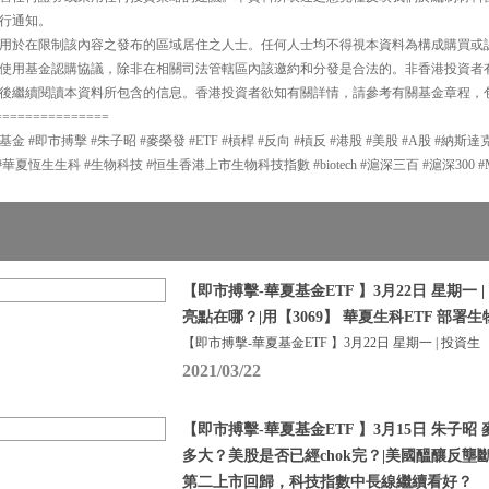
行通知。
用於在限制該內容之發布的區域居住之人士。任何人士均不得視本資料為構成購買或
使用基金認購協議，除非在相關司法管轄區內該邀約和分發是合法的。非香港投資者
後繼續閱讀本資料所包含的信息。香港投資者欲知有關詳情，請參考有關基金章程，
===============
夏基金 #即市搏擊 #朱子昭 #麥榮發 #ETF #槓桿 #反向 #槓反 #港股 #美股 #A股 #納斯
#華夏恆生生科 #生物科技 #恒生香港上市生物科技指數 #biotech #滬深三百 #滬深300 
【即市搏擊-華夏基金ETF 】3月22日 星期一
亮點在哪？|用【3069】 華夏生科ETF 部
【即市搏擊-華夏基金ETF 】3月22日 星期一 | 投資生
2021/03/22
【即市搏擊-華夏基金ETF 】3月15日 朱子昭
多大？美股是否已經chok完？|美國醞釀反壟
第二上市回歸，科技指數中長線繼續看好？