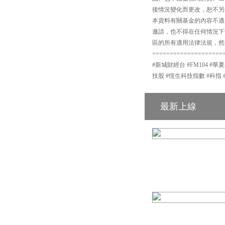
後情況變化而更改，恕不另
本資料有關基金的內容不適
邀請，也不得在任何情況下
區的所有適用法律法規，然
====================
#新城財經台 #FM104 #華
技股 #恆生科技指數 #科指 
最新上線