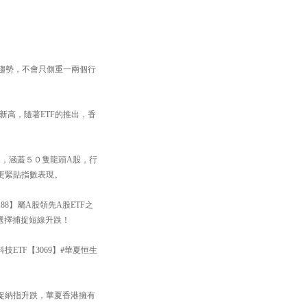
展趨勢，不會只側重一兩個行
新高，隨著ETF的推出，香
9】，涵蓋５０隻龍頭A股，行
更緊貼指數表現。
88】屬A股領先A股ETF之
你選擇捕捉短線升跌！
TF【3069】#華夏恒生
捉納指升跌，華夏香港擁有