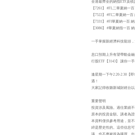
全港最齊全的納指ETF及
【7261】 #FL二華夏納
【7522】 #FI二華夏納
【7331】 #FI華夏納一
【3086】 #華夏納指一百 納
一手掌握新經濟科技龍頭，涵
息口預期上升有望帶動金融
行股ETF【3143】 讓你
逢星期一下午2:20-2:
遇！
大家記得收聽新城財經台以
重要聲明
投資涉及風險。過往業績不
原本的投資金額。講者為證
本資料僅供參考用途，並不
綷是歷史性的。這些信息可
議、也不應被視為購買、出