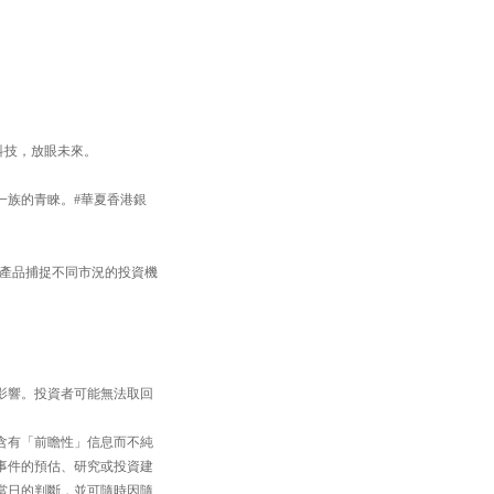
焦科技，放眼未來。
一族的青睞。#華夏香港銀
TF產品捕捉不同市況的投資機
影響。投資者可能無法取回
含有「前瞻性」信息而不純
事件的預估、研究或投資建
當日的判斷，並可隨時因隨