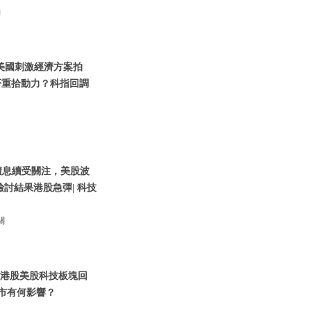
動
| 美國刺激經濟方案拍
否重拾動力？科指回調
 |債息續受關注，美股波
討結果港股急彈| 科技
關
 | 港股美股科技板塊回
股市有何影響？