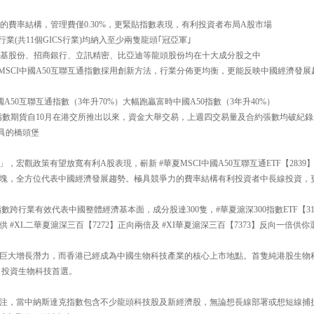
競爭力的費率結構，管理費僅0.30%，更緊貼指數表現，有利投資者布局A股市場
行業(共11個GICS行業)均納入至少兩隻龍頭｢冠亞軍｣
隆基股份、招商銀行、立訊精密、比亞迪等龍頭股份均在十大成分股之中
，MSCI中國A50互聯互通指數採用創新方法，行業分佈更均衡，更能反映中國經濟發
國A50互聯互通指數（3年升70%）大幅跑贏富時中國A50指數（3年升40%）
互通指數期貨自10月在港交所推出以來，資金大舉交易，上週四交易量及合約張數均破紀錄
具的橋頭堡
，宏觀政策有望放寬有利A股表現，嶄新 #華夏MSCI中國A50互聯互通ETF【283
塊，全方位代表中國經濟發展趨勢。極具競爭力的費率結構有利投資者中長線投資，
數跨行業有效代表中國整體經濟基本面，成分股達300隻，#華夏滬深300指數ETF【31
 #XL二華夏滬深三百【7272】正向兩倍及 #XI華夏滬深三百【7373】反向一倍供
巨大增長潛力，而香港已經成為中國生物科技產業的核心上市地點。首隻純港股生物科技E
，投資生物科技首選。
注，當中納斯達克指數包含不少龍頭科技股及新經濟股，無論想長線部署或想短線捕