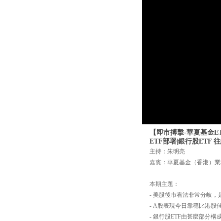
【即市搏擊-華夏基金ETF
ETF部署|銀行股ETF 
主持：朱明亮
嘉賓：華夏基金（香港）業
本期主題：
- 美股後市看法非常分岐
- A股表現今日靠穩比港股
- 銀行股ETF由甚麼部分