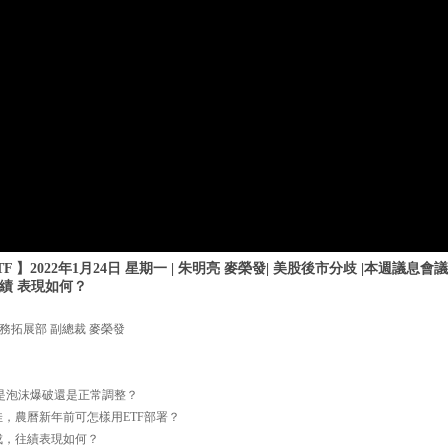
 】2022年1月24日 星期一 | 朱明亮 麥榮發| 美股後市分歧 |本週議息
往績 表現如何？
務拓展部 副總裁 麥榮發
，是泡沫爆破還是正常調整？
佳，農曆新年前可怎樣用ETF部署？
構成，往績表現如何？