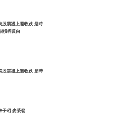
| 美股震盪上週收跌 是時
納指槓桿反向
| 美股震盪上週收跌 是時
 朱子昭 麥榮發