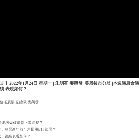
 】2022年1月24日 星期一 | 朱明亮 麥榮發| 美股後市分歧 |本週議息
往績 表現如何？
務拓展部 副總裁 麥榮發
，是泡沫爆破還是正常調整？
佳，農曆新年前可怎樣用ETF部署？
構成，往績表現如何？