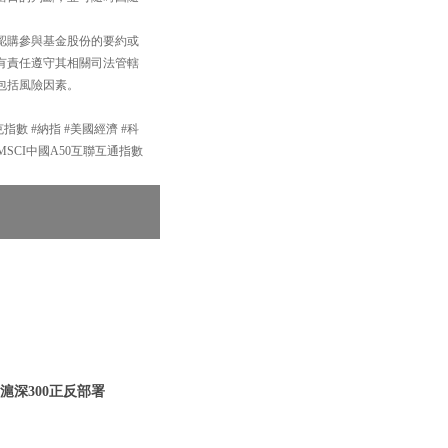
認購參與基金股份的要約或
有責任遵守其相關司法管轄
包括風險因素。
達克指數 #納指 #美國經濟 #科
#MSCI中國A50互聯互通指數
 滬深300正反部署