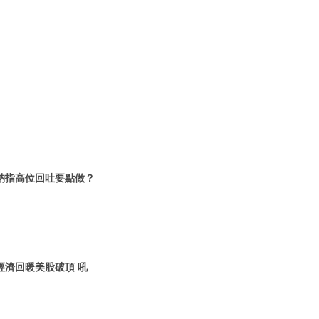
一 納指高位回吐要點做？
 經濟回暖美股破頂 吼