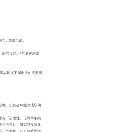
焦科技，放眼未來。
一族的青睞。#華夏香港銀
TF產品捕捉不同市況的投資機
影響。投資者可能無法取回
含有「前瞻性」信息而不純
事件的預估、研究或投資建
當日的判斷，並可隨時因隨