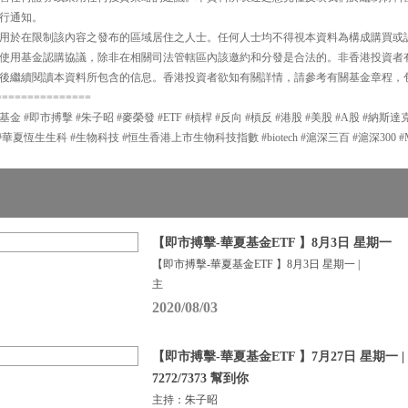
行通知。
用於在限制該內容之發布的區域居住之人士。任何人士均不得視本資料為構成購買或
使用基金認購協議，除非在相關司法管轄區內該邀約和分發是合法的。非香港投資者
後繼續閱讀本資料所包含的信息。香港投資者欲知有關詳情，請參考有關基金章程，
===============
夏基金 #即市搏擊 #朱子昭 #麥榮發 #ETF #槓桿 #反向 #槓反 #港股 #美股 #A股 #納斯
#華夏恆生生科 #生物科技 #恒生香港上市生物科技指數 #biotech #滬深三百 #滬深300 
【即市搏擊-華夏基金ETF 】8月3日 星期一
【即市搏擊-華夏基金ETF 】8月3日 星期一 |
主
2020/08/03
【即市搏擊-華夏基金ETF 】7月27日 星期一 |
7272/7373 幫到你
主持：朱子昭