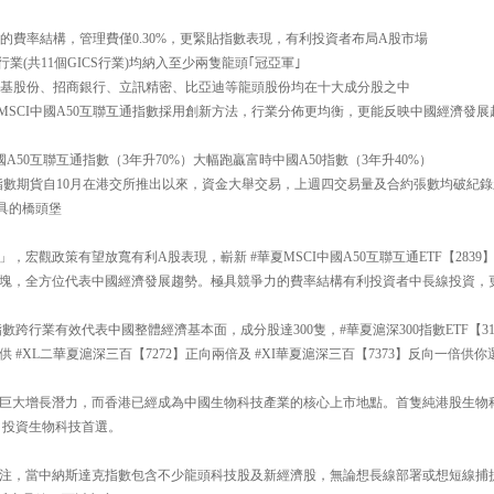
競爭力的費率結構，管理費僅0.30%，更緊貼指數表現，有利投資者布局A股市場
行業(共11個GICS行業)均納入至少兩隻龍頭｢冠亞軍｣
隆基股份、招商銀行、立訊精密、比亞迪等龍頭股份均在十大成分股之中
，MSCI中國A50互聯互通指數採用創新方法，行業分佈更均衡，更能反映中國經濟發
國A50互聯互通指數（3年升70%）大幅跑贏富時中國A50指數（3年升40%）
互通指數期貨自10月在港交所推出以來，資金大舉交易，上週四交易量及合約張數均破紀錄
具的橋頭堡
，宏觀政策有望放寬有利A股表現，嶄新 #華夏MSCI中國A50互聯互通ETF【283
塊，全方位代表中國經濟發展趨勢。極具競爭力的費率結構有利投資者中長線投資，
數跨行業有效代表中國整體經濟基本面，成分股達300隻，#華夏滬深300指數ETF【31
 #XL二華夏滬深三百【7272】正向兩倍及 #XI華夏滬深三百【7373】反向一倍供
巨大增長潛力，而香港已經成為中國生物科技產業的核心上市地點。首隻純港股生物科技E
，投資生物科技首選。
注，當中納斯達克指數包含不少龍頭科技股及新經濟股，無論想長線部署或想短線捕