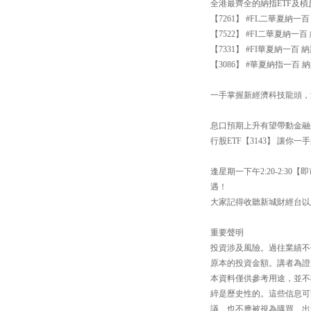
全港最齊全的納指ETF及
【7261】 #FL二華夏納
【7522】 #FI二華夏納
【7331】 #FI華夏納一
【3086】 #華夏納指一百 納
一手掌握新經濟科技龍頭，涵
息口預期上升有望帶動金融
行股ETF【3143】 讓你
逢星期一下午2:20-2:
遇！
大家記得收聽新城財經台以
重要聲明
投資涉及風險。過往業績不
原本的投資金額。講者為證
本資料僅供參考用途，並不
綷是歷史性的。這些信息可
議、也不應被視為購買、出