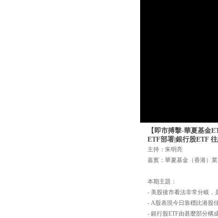
【即市搏擊-華夏基金ETF
ETF部署|銀行股ETF 
主持：朱明亮
嘉賓：華夏基金（香港）業
本期主題：
- 美股後市看法非常分岐
- A股表現今日靠穩比港股
- 銀行股ETF由甚麼部分