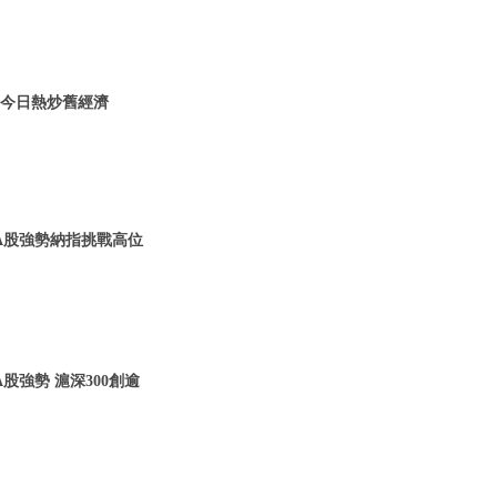
| 今日熱炒舊經濟
一 A股強勢納指挑戰高位
A股強勢 滬深300創逾