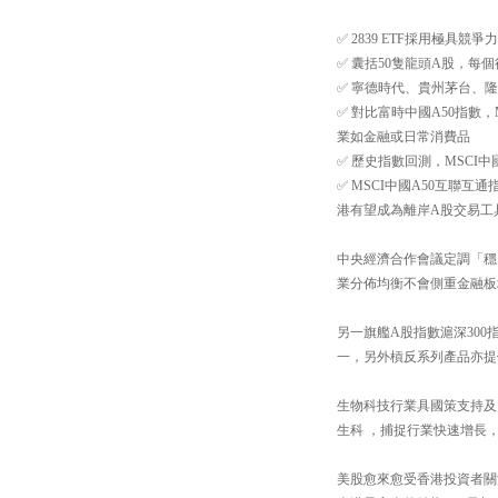
✅ 2839 ETF採用極具
✅ 囊括50隻龍頭A股，每個
✅ 寧德時代、貴州茅台、
✅ 對比富時中國A50指數
業如金融或日常消費品
✅ 歷史指數回測，MSCI中
✅ MSCI中國A50互聯
港有望成為離岸A股交易工
中央經濟合作會議定調「穩」
業分佈均衡不會側重金融板
另一旗艦A股指數滬深300指
一，另外槓反系列產品亦提供
生物科技行業具國策支持及
生科 ，捕捉行業快速增長
美股愈來愈受香港投資者關