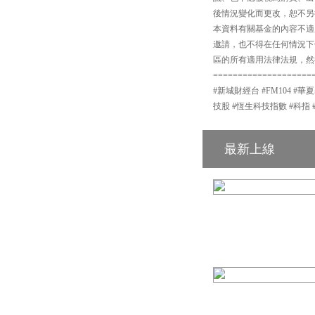
後情況變化而更改，恕不另
本資料有關基金的內容不適
邀請，也不得在任何情況下
區的所有適用法律法規，然
====================
#新城財經台 #FM104 #華
技股 #恆生科技指數 #科指 
最新上線