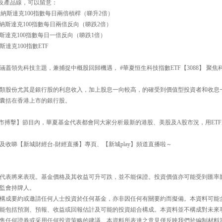
槓反產品線，可以留意：
一百 納斯達克100指數每日兩倍槓桿（睇升2倍）
一百 納斯達克100指數每日兩倍反向（睇跌2倍）
百 納斯達克100指數每日一倍反向（睇跌1倍）
斯達克100指數ETF
蓋領先科技主題，兼捕捉中概股回歸機遇， #華夏恒生科技指數ETF【3088】 聚
類股份尤其是銀行股的利息收入，加上股息一向較高，的確受到價值型投資者和收息
一手囊括在香港上市的銀行股。
30【即市搏擊】節目內，華夏基金代表都會同大家分析最新的港股、美股及A股市況，用E
及收睇【新城財經台-財經直播】專頁、【新城play】頻道直播啦～
代表將來表現。基金價格及其收益可升可跌，並不能保證。投資價值亦可能受到匯率
監會持牌人。
構成要約或邀請任何人士投資於任何基金，亦非因任何有關要約而擬備。本資料可能
能包括預測、預報、收益或回報估計及可能的投資組合構成。本資料並不構成對未來
售任何證券或采用任何投資策略的建議。本資料所表達之意見僅反映我們於編制材料