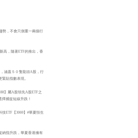
展趨勢，不會只側重一兩個行
新高，隨著ETF的推出，香
9】，涵蓋５０隻龍頭A股，行
更緊貼指數表現。
88】屬A股領先A股ETF之
你選擇捕捉短線升跌！
TF【3069】#華夏恒生
捉納指升跌，華夏香港擁有