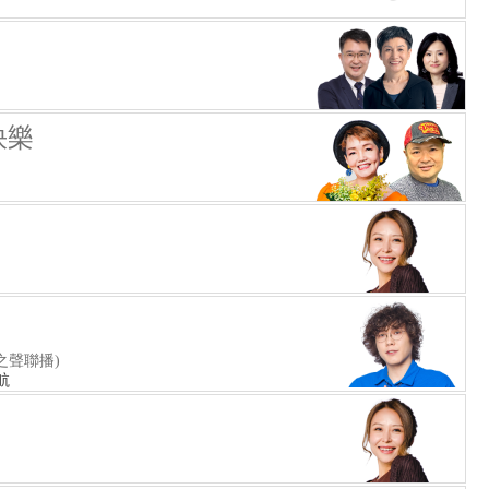
快樂
之聲聯播)
航