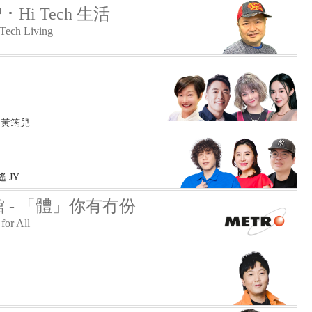
･ Hi Tech 生活
Tech Living
 黃筠兒
遙 JY
 - 「體」你有冇份
for All