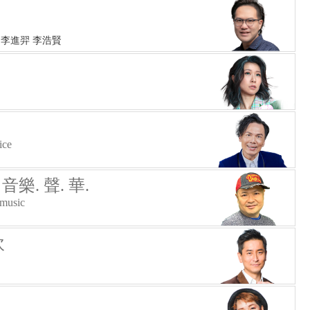
 李進羿 李浩賢
ice
音樂. 聲. 華.
imusic
吹