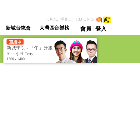
8月7日 (星期五)
｜
33
°C
64
%
|
新城音統會
大灣區音樂榜
會員
登入
直播 / 重溫
新城學院 - 「午」升級
學堂 [Metro Academy -
Alan 小荳 Terry
Level Up Luncheon]
1300 - 1400