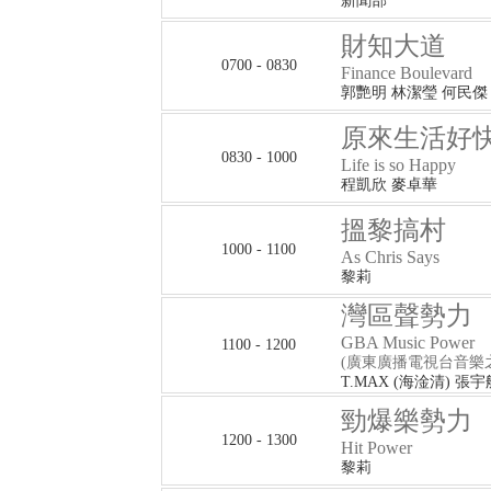
新聞部
財知大道
0700 - 0830
Finance Boulevard
郭艷明 林潔瑩 何民傑
原來生活好
0830 - 1000
Life is so Happy
程凱欣 麥卓華
搵黎搞村
1000 - 1100
As Chris Says
黎莉
灣區聲勢力
GBA Music Power
1100 - 1200
(廣東廣播電視台音樂
T.MAX (海淦清) 張宇
勁爆樂勢力
1200 - 1300
Hit Power
黎莉