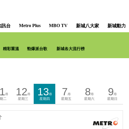
Metro Plus
MBO TV
知訊台
新城八大家
新城動力
精彩重溫
勁爆派台歌
新城各大流行榜
1
12
13
7
8
9
/8
/8
/8
/8
/8
/8
期二
星期三
星期四
星期五
星期六
星期日
分