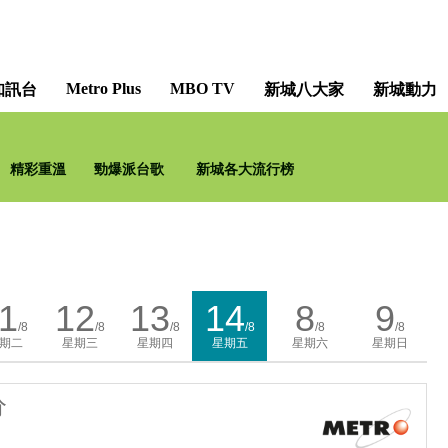
Metro Plus
MBO TV
知訊台
新城八大家
新城動力
精彩重溫
勁爆派台歌
新城各大流行榜
1
12
13
14
8
9
/8
/8
/8
/8
/8
/8
期二
星期三
星期四
星期五
星期六
星期日
分