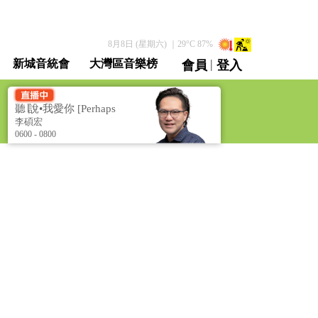
8月8日 (星期六)
｜
29
°C
87
%
|
新城音統會
大灣區音樂榜
會員
登入
直播 / 重溫
聽∣說•我愛你 [Perhaps
Love]
李碩宏
0600 - 0800