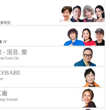
 黃筠兒
遙 JY
- 混音. 樂
Beat Goes On
!BABE
be
工廠
ng Arsenal