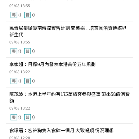
09/08 13:55
民青局舉辦湖南傳媒實習計劃 麥美娟：培育具潛質傳媒界
新生代
09/08 13:55
李家超：目標9月內發表本港首份五年規劃
09/08 13:22
陳茂波：本港上半年約有175萬旅客參與盛事 帶來58億消費
額
09/08 13:22
食環署：容許狗隻入食肆一個月 大致暢順 情況理想
09/08 12:20