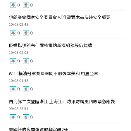
伊朗議會國家安全委員會 批准霍爾木茲海峽安全綱要
10/08 02:48
俄媒指伊朗布什爾核電站新機組建設仍繼續
10/08 02:08
WTT橫濱冠軍賽陳幸同不敵張本美和 屈居亞軍
10/08 01:48
白海豚二次登陸浙江 上海江西防汛防颱風四級緊急應變
09/08 23:51
美國紐約夜間遊覽船翻沉釀2死