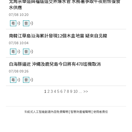
北角京華道與福蔭道交界爆水管 水務署爭取午夜前恢復食
水供應
07/08 10:20
南韓江華島沿海累計發現12個木盒地雷 疑來自北韓
07/08 10:04
白海豚逼近 沖繩及鹿兒島今日將有470班機取消
07/08 09:26
1
2
3
4
5
6
7
8
9
10
...
>>
生成式人工智能創建內容免責聲明
|
智慧財產權聲明
|
使用者責任