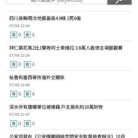
四川高縣兩次地震最高4.9級 1死6傷
07/08 22:44
拜仁慕尼黑2比1擊敗阿士東維拉 3.8萬人啟德主場館觀賽
07/08 22:24
秘魯和墨西哥恢復外交關係
07/08 22:08
深水埗有唐樓單位被爆竊 戶主損失約20萬財物
07/08 21:47
公安部發布《公安機關網絡空間安全監督檢查辦法》10月