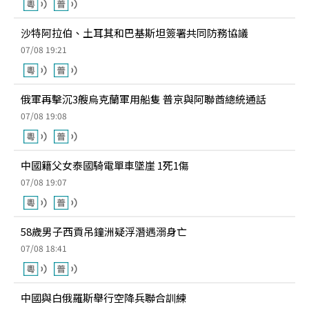
沙特阿拉伯、土耳其和巴基斯坦簽署共同防務協議
07/08 19:21
俄軍再擊沉3艘烏克蘭軍用船隻 普京與阿聯酋總統通話
07/08 19:08
中國籍父女泰國騎電單車墜崖 1死1傷
07/08 19:07
58歲男子西貢吊鐘洲疑浮潛遇溺身亡
07/08 18:41
中國與白俄羅斯舉行空降兵聯合訓練