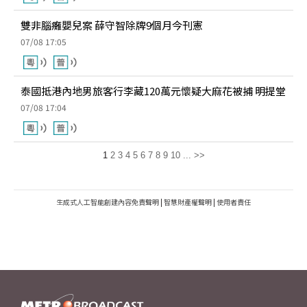
雙非腦癱嬰兒案 薛守智除牌9個月今刊憲
07/08 17:05
泰國抵港內地男旅客行李藏120萬元懷疑大麻花被捕 明提堂
07/08 17:04
1
2
3
4
5
6
7
8
9
10
...
>>
生成式人工智能創建內容免責聲明
|
智慧財產權聲明
|
使用者責任