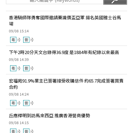
香港騎師隊勇奪國際邀請賽識價盃亞軍 揚名英國雅士谷馬
場
09/08 15:14
下午2時20分天文台錄得36.9度 是1884年有紀錄以來最高
09/08 14:39
宏福苑91.9%業主已簽署接受收購信件 約65.7完成簽署買賣
合約
09/08 14:24
丘應樺明到訪馬來西亞 推廣香港營商優勢
09/08 14:15