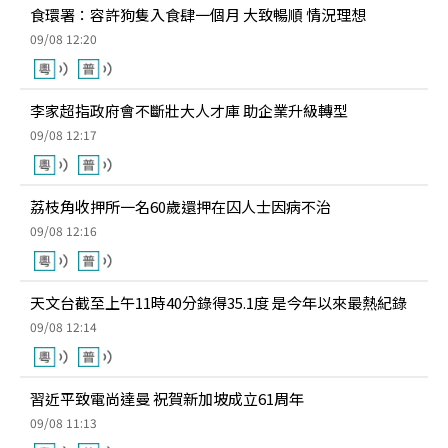
食環署：容許狗隻入食肆一個月 大致暢順 情況理想
09/08 12:20
李家超指政府會不斷壯大人才庫 助企業升級轉型
09/08 12:17
荔枝角收押所一名60歲還押在囚人士因病不治
09/08 12:16
天文台截至上午11時40分錄得35.1度 是今年以來最熱紀錄
09/08 12:14
習近平致電尚達曼 祝賀新加坡成立61周年
09/08 11:13